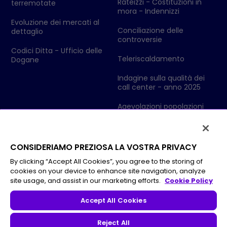
Rateizzi - Costituzioni in
terremotate
mora - Indennizzi
Evoluzione dei mercati al
Conciliazione delle
dettaglio
controversie
Codici Ditta - Ufficio delle
Teleriscaldamento
Dogane
Indagine sulla qualità dei
call center - anno 2025
Agevolazioni popolazioni
colpite da eventi
metereologici
Dolomiti Energia Mercato SpA
Via Fersina, 23 38123 Trento
CONSIDERIAMO PREZIOSA LA VOSTRA PRIVACY
By clicking “Accept All Cookies”, you agree to the storing of
Direzione e Coordinamento di Dolomiti
cookies on your device to enhance site navigation, analyze
Energia SpA Registro imprese di Trento – Cod. Fisc. e P.Iva
site usage, and assist in our marketing efforts.
Cookie Policy
01812630224
Capitale Sociale i.v. € 20.440.936,00
Accept All Cookies
Reject All