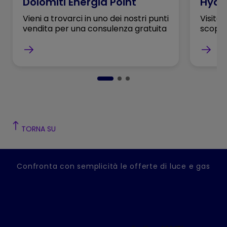
Dolomiti Energia Point
Hydr
Vieni a trovarci in uno dei nostri punti
Visita 
vendita per una consulenza gratuita
scopri
TORNA SU
Confronta con semplicità le offerte di luce e gas