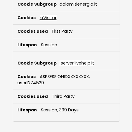
Functional
dolomitienergia.it
Cookies
rxVisitor
First Party
Session
server.livehelp.it
ASPSESSIONIDXXXXXXXX,
userID74529
Third Party
Session, 399 Days