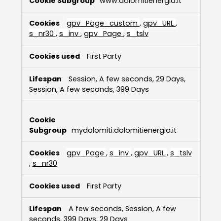
www.dolomitienergia.it
gpv_Page_custom
,
gpv_URL
,
s_nr30
,
s_inv
,
gpv_Page
,
s_tslv
First Party
Session, A few seconds, 29 Days,
Session, A few seconds, 399 Days
mydolomiti.dolomitienergia.it
gpv_Page
,
s_inv
,
gpv_URL
,
s_tslv
,
s_nr30
First Party
A few seconds, Session, A few
seconds, 399 Days, 29 Days