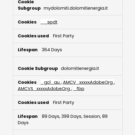
mydolomiti.dolomitienergia.it
__spdt
First Party
364 Days
dolomitienergia.it
_gcl_au
,
AMCV_xxxxxAdobeOrg
,
AMCVS_xxxxxAdobeOrg
,
_fbp
First Party
89 Days, 399 Days, Session, 89
Days