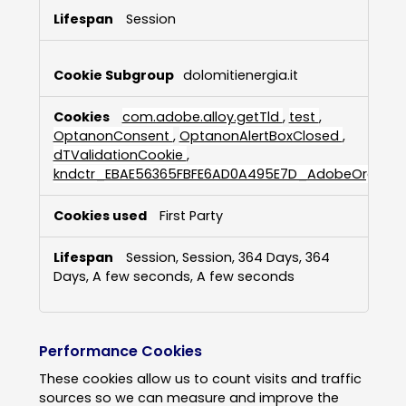
Session
dolomitienergia.it
com.adobe.alloy.getTld
,
test
,
OptanonConsent
,
OptanonAlertBoxClosed
,
dTValidationCookie
,
kndctr_EBAE56365FBFE6AD0A495E7D_AdobeOrg_clu
First Party
Session, Session, 364 Days, 364
Days, A few seconds, A few seconds
Performance Cookies
These cookies allow us to count visits and traffic
sources so we can measure and improve the