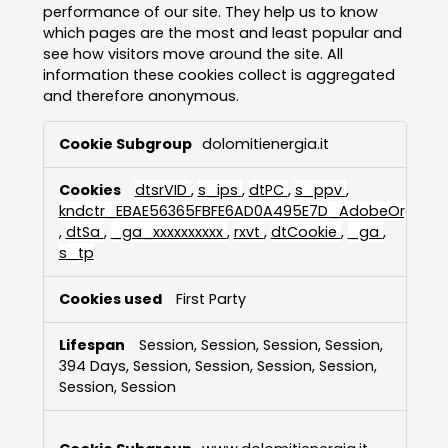
performance of our site. They help us to know
which pages are the most and least popular and
see how visitors move around the site. All
information these cookies collect is aggregated
and therefore anonymous.
Performance
dolomitienergia.it
Cookies
dtsrVID
,
s_ips
,
dtPC
,
s_ppv
,
kndctr_EBAE56365FBFE6AD0A495E7D_AdobeOrg_iden
,
dtSa
,
_ga_xxxxxxxxxx
,
rxvt
,
dtCookie
,
_ga
,
s_tp
First Party
Session, Session, Session, Session,
394 Days, Session, Session, Session, Session,
Session, Session