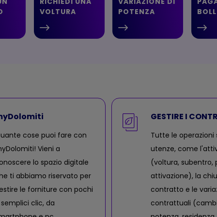
UN
RICHIEDI UNA
VARIAZIONE DI
PAGA
O
VOLTURA
POTENZA
BOLL
yDolomiti
GESTIRE I CONT
uante cose puoi fare con
Tutte le operazioni 
yDolomiti! Vieni a
utenze, come l'atti
onoscere lo spazio digitale
(voltura, subentro,
he ti abbiamo riservato per
attivazione), la chi
estire le forniture con pochi
contratto e le varia
 semplici clic, da
contrattuali (camb
martphone e pc.
potenza, residenza, 