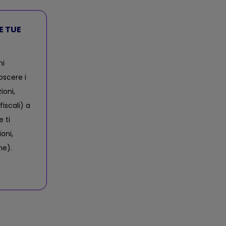
LE TUE
ni
oscere i
ioni,
iscali) a
e ti
oni,
ne).