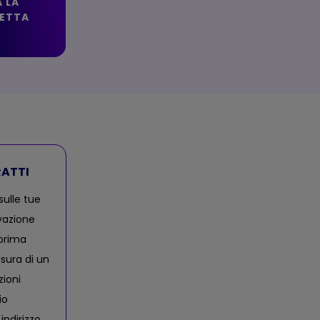
 LA
ETTA
RATTI
sulle tue
vazione
 prima
usura di un
zioni
io
indirizzo