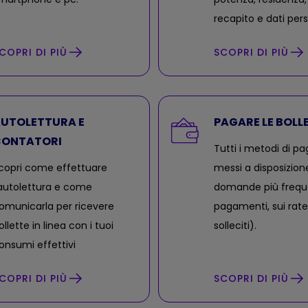
recapito e dati pers
COPRI DI PIÙ
SCOPRI DI PIÙ
UTOLETTURA E
PAGARE LE BOLL
ONTATORI
Tutti i metodi di 
copri come effettuare
messi a disposizion
’autolettura e come
domande più freque
omunicarla per ricevere
pagamenti, sui ratei
ollette in linea con i tuoi
solleciti).
onsumi effettivi
COPRI DI PIÙ
SCOPRI DI PIÙ