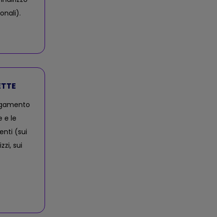
onali).
ETTE
pagamento
e e le
nti (sui
zzi, sui