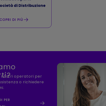
ocietà di Distribuzione
COPRI DI PIÙ
iamo
ti?
i nostri operatori per
ssistenza o richiedere
ni.
DI PER