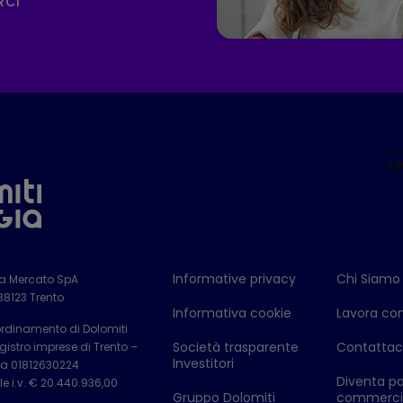
RCI
Informative privacy
Chi Siamo
ia Mercato SpA
 38123 Trento
Informativa cookie
Lavora con
ordinamento di Dolomiti
Società trasparente
Contattac
istro imprese di Trento –
Investitori
Iva 01812630224
Diventa pa
e i.v. € 20.440.936,00
Gruppo Dolomiti
commerci