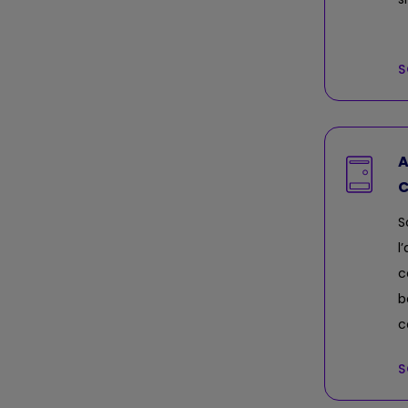
S
A
C
S
l
c
b
c
S