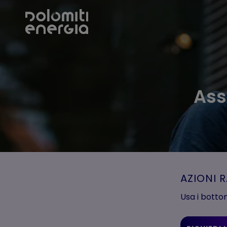
Ass
AZIONI 
Usa i botto