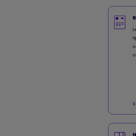
B
L
ri
c
c
S
N