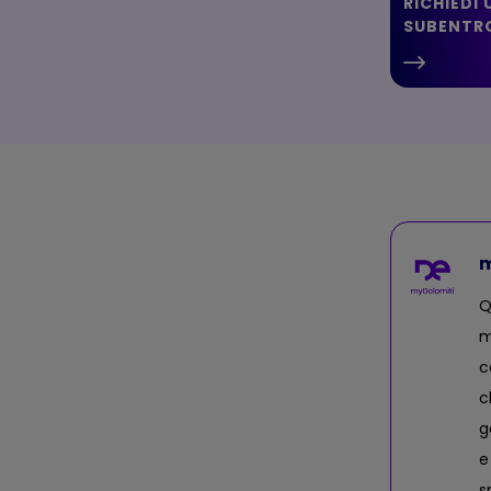
RICHIEDI 
SUBENTR
m
Q
m
c
c
g
e
s