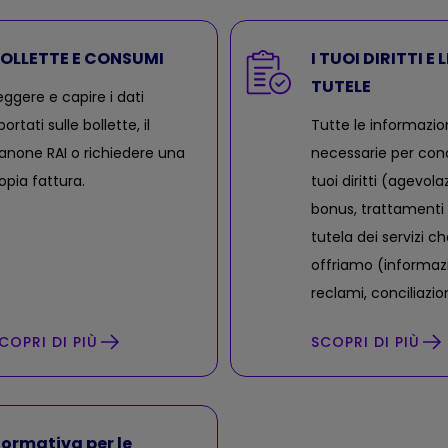
OLLETTE E CONSUMI
I TUOI DIRITTI E 
TUTELE
eggere e capire i dati
portati sulle bollette, il
Tutte le informazio
anone RAI o richiedere una
necessarie per con
opia fattura.
tuoi diritti (agevolaz
bonus, trattamenti f
tutela dei servizi ch
offriamo (informazi
reclami, conciliazio
COPRI DI PIÙ
SCOPRI DI PIÙ
ormativa per le