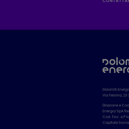
CONTATTA
Dolomiti Energ
Via Fersina, 23
Direzione e Co
Energia SpA Reg
Cod. Fisc. e P.
Capitale Social