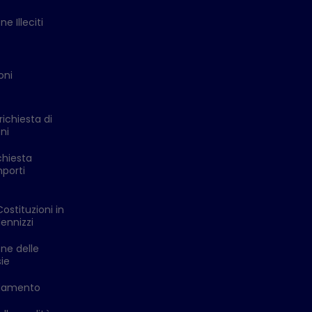
e Illeciti
oni
richiesta di
ni
chiesta
mporti
Costituzioni in
ennizzi
one delle
ie
ldamento