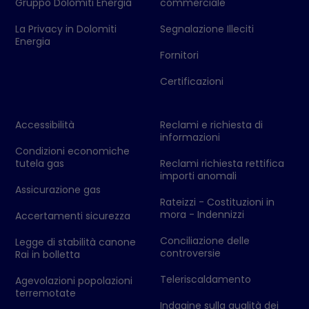
Gruppo Dolomiti Energia
commerciale
La Privacy in Dolomiti
Segnalazione Illeciti
Energia
Fornitori
Certificazioni
Accessibilità
Reclami e richiesta di
informazioni
Condizioni economiche
tutela gas
Reclami richiesta rettifica
importi anomali
Assicurazione gas
Rateizzi - Costituzioni in
mora - Indennizzi
Accertamenti sicurezza
Conciliazione delle
Legge di stabilità canone
controversie
Rai in bolletta
Teleriscaldamento
Agevolazioni popolazioni
terremotate
Indagine sulla qualità dei