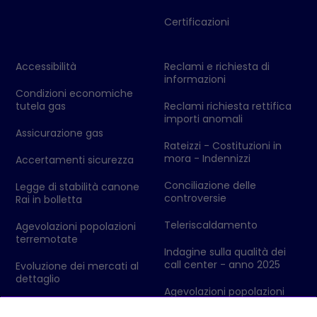
Certificazioni
Accessibilità
Reclami e richiesta di
informazioni
Condizioni economiche
tutela gas
Reclami richiesta rettifica
importi anomali
Assicurazione gas
Rateizzi - Costituzioni in
mora - Indennizzi
Accertamenti sicurezza
Conciliazione delle
Legge di stabilità canone
controversie
Rai in bolletta
Teleriscaldamento
Agevolazioni popolazioni
terremotate
Indagine sulla qualità dei
call center - anno 2025
Evoluzione dei mercati al
dettaglio
Agevolazioni popolazioni
colpite da eventi
Codici Ditta - Ufficio delle
metereologici