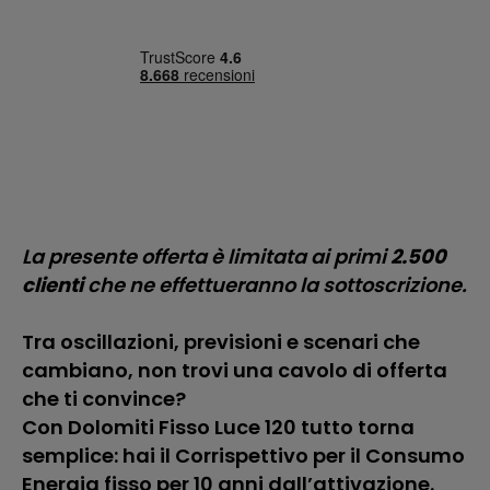
La presente offerta è limitata ai primi
2.500
clienti
che ne effettueranno la sottoscrizione.
Tra oscillazioni, previsioni e scenari che
cambiano, non trovi una cavolo di offerta
che ti convince?
Con Dolomiti Fisso Luce 120 tutto torna
semplice: hai il Corrispettivo per il Consumo
Energia fisso per 10 anni dall’attivazione.