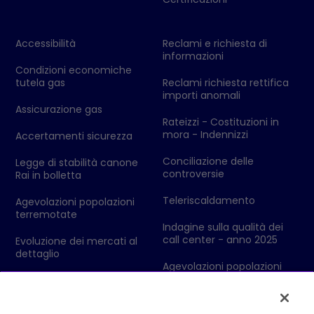
Accessibilità
Reclami e richiesta di
informazioni
Condizioni economiche
tutela gas
Reclami richiesta rettifica
importi anomali
Assicurazione gas
Rateizzi - Costituzioni in
mora - Indennizzi
Accertamenti sicurezza
Conciliazione delle
Legge di stabilità canone
controversie
Rai in bolletta
Teleriscaldamento
Agevolazioni popolazioni
terremotate
Indagine sulla qualità dei
call center - anno 2025
Evoluzione dei mercati al
dettaglio
Agevolazioni popolazioni
colpite da eventi
Codici Ditta - Ufficio delle
metereologici
Dogane
Dolomiti Energia Mercato SpA