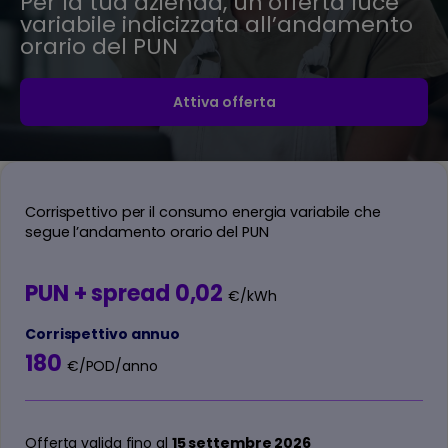
Per la tua azienda, un’offerta luce
variabile indicizzata all’andamento
orario del PUN
Attiva offerta
Corrispettivo per il consumo energia variabile che
segue l’andamento orario del PUN
PUN + spread 0,02
€/kWh
Corrispettivo annuo
180
€/POD/anno
Offerta valida fino al
15 settembre 2026