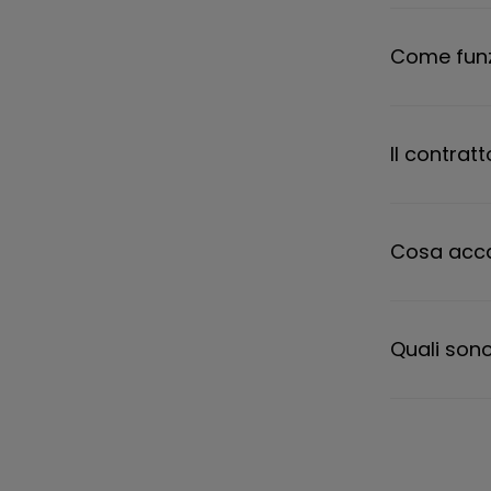
Come funz
Il contra
Cosa acca
Quali sono