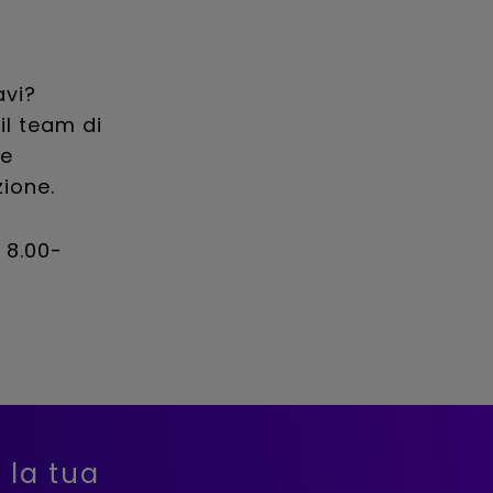
avi?
il team di
re
zione.
 8.00-
 la tua