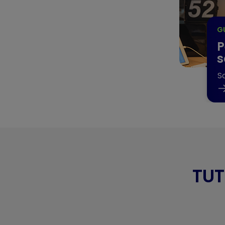
G
P
s
S
TUT