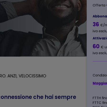
Offerta v
Abbon
36
€/
iva escl
Attivaz
60
€ u
iva escl
RO. ANZI, VELOCISSIMO
Condizion
Maggior
 connessione che hai sempre
FTTH fin
FTTC fin