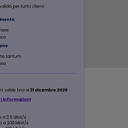
alida per tutti i clienti
amento
mese
usa
ione
na tantum
usa
i valide fino al
31 dicembre 2026
i Informazioni
o a 2.5 Gbit/s
o a 200 Mbit/s