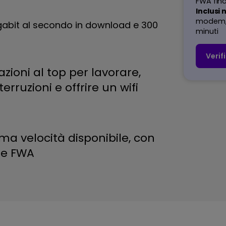
FWA fino
Inclusi 
modem, I
igabit al secondo in download e 300
minuti
Verif
zioni al top per lavorare,
rruzioni e offrire un wifi
a velocità disponibile, con
C e FWA