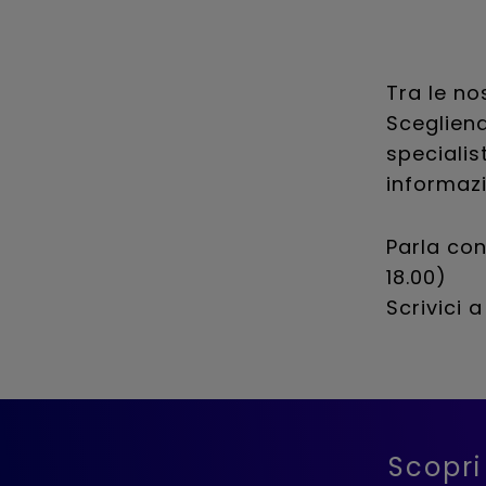
Tra le no
Scegliend
specialis
informazi
Parla con
18.00)
Scrivici
Scopri