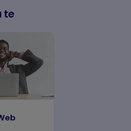
a te
 Web