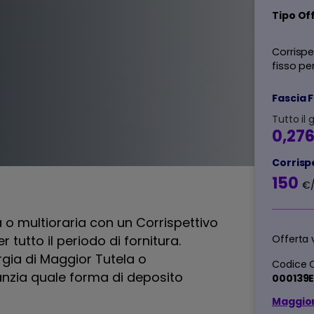
Tipo Of
Corrispe
fisso pe
Fascia 
Tutto il 
0,27
Corrisp
150
€
a o multioraria con un Corrispettivo
 tutto il periodo di fornitura.
Offerta 
ergia di Maggior Tutela o
Codice O
anzia quale forma di deposito
000139
Maggior