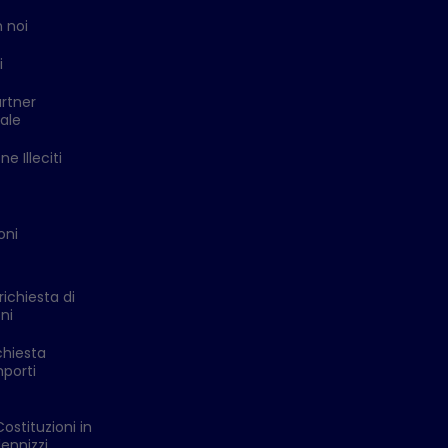
 noi
i
rtner
ale
e Illeciti
oni
richiesta di
ni
chiesta
mporti
Costituzioni in
ennizzi