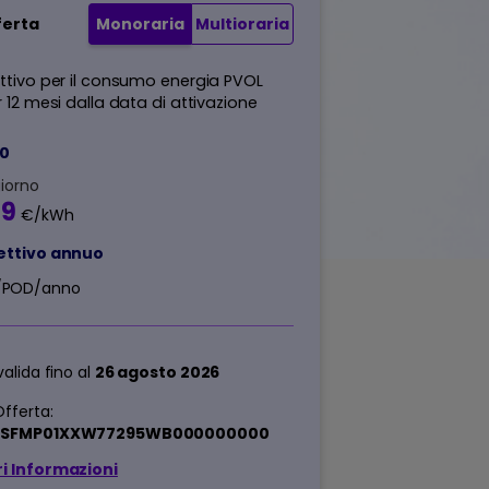
ferta
Monoraria
Multioraria
ttivo per il consumo energia PVOL
r 12 mesi dalla data di attivazione
F0
giorno
69
€/kWh
ettivo annuo
/POD/anno
valida fino al
26 agosto 2026
fferta:
ESFMP01XXW77295WB000000000
i Informazioni