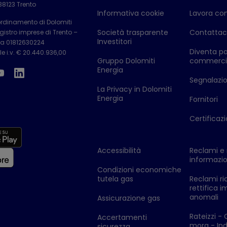
 38123 Trento
Informativa cookie
Lavora con
ordinamento di Dolomiti
Società trasparente
Contattac
istro imprese di Trento –
Investitori
Iva 01812630224
Diventa pa
e i.v. € 20.440.936,00
Gruppo Dolomiti
commerci
Energia
Segnalazion
La Privacy in Dolomiti
Energia
Fornitori
Certificazi
Accessibilità
Reclami e 
informazio
Condizioni economiche
tutela gas
Reclami ri
rettifica i
anomali
Assicurazione gas
Rateizzi - 
Accertamenti
mora - Ind
sicurezza