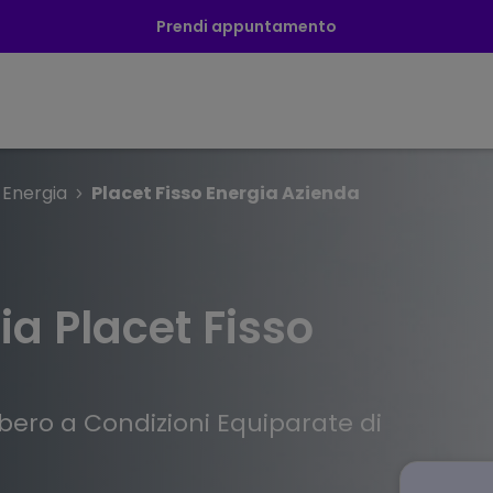
Prendi appuntamento
Energia
Placet Fisso Energia Azienda
ia Placet Fisso
ibero a Condizioni Equiparate di