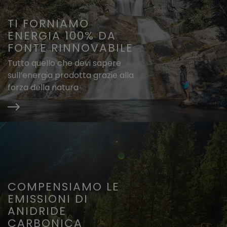
TI FORNIAMO
ENERGIA 100% DA
FONTE RINNOVABILE
Tutto quello che devi sapere
sull’energia prodotta grazie alla
forza della natura
COMPENSIAMO LE
EMISSIONI DI
ANIDRIDE
CARBONICA