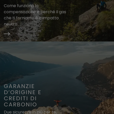
Come funziona la
compensazione e perché il gas
che ti forniamo è a impatto
neutro
GARANZIE
D’ORIGINE E
CREDITI DI
CARBONIO
Due sicurezze in più per te,