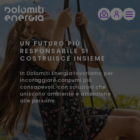
UN FUTURO PIÙ
RESPONSABILE SI
COSTRUISCE INSIEME
In Dolomiti Energia lavoriamo per
incoraggiare consumi più
consapevoli, con soluzioni che
uniscono ambiente e attenzione
alle persone.