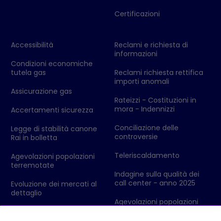
Certificazioni
Accessibilità
Reclami e richiesta di
informazioni
Condizioni economiche
tutela gas
Reclami richiesta rettifica
importi anomali
Assicurazione gas
Rateizzi - Costituzioni in
mora - Indennizzi
Accertamenti sicurezza
Conciliazione delle
Legge di stabilità canone
controversie
Rai in bolletta
Teleriscaldamento
Agevolazioni popolazioni
terremotate
Indagine sulla qualità dei
call center - anno 2025
Evoluzione dei mercati al
dettaglio
Agevolazioni popolazioni
colpite da eventi
Codici Ditta - Ufficio delle
metereologici
Dogane