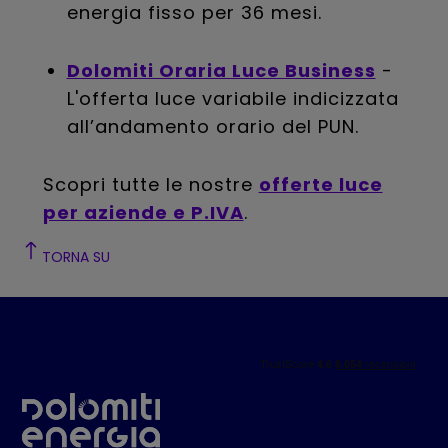
energia fisso per 36 mesi.
Dolomiti Oraria Luce Business
-
L'offerta luce variabile indicizzata
all’andamento orario del PUN.
Scopri tutte le nostre
offerte luce
per aziende e P.IVA
.
TORNA SU