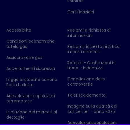
Fornitori
Certificazioni
Accessibilità
Reclami e richiesta di
informazioni
Condizioni economiche
tutela gas
Reclami richiesta rettifica
importi anomali
Assicurazione gas
Rateizzi - Costituzioni in
mora - Indennizzi
Accertamenti sicurezza
Conciliazione delle
Legge di stabilità canone
controversie
Rai in bolletta
Teleriscaldamento
Agevolazioni popolazioni
terremotate
Indagine sulla qualità dei
call center - anno 2025
Evoluzione dei mercati al
dettaglio
Agevolazioni popolazioni
colpite da eventi
Codici Ditta - Ufficio delle