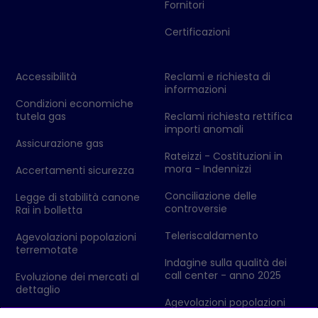
Fornitori
Certificazioni
Accessibilità
Reclami e richiesta di
informazioni
Condizioni economiche
tutela gas
Reclami richiesta rettifica
importi anomali
Assicurazione gas
Rateizzi - Costituzioni in
mora - Indennizzi
Accertamenti sicurezza
Conciliazione delle
Legge di stabilità canone
controversie
Rai in bolletta
Teleriscaldamento
Agevolazioni popolazioni
terremotate
Indagine sulla qualità dei
call center - anno 2025
Evoluzione dei mercati al
dettaglio
Agevolazioni popolazioni
colpite da eventi
Codici Ditta - Ufficio delle