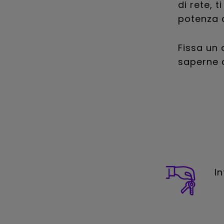
di rete, 
potenza a
Fissa un 
saperne d
I