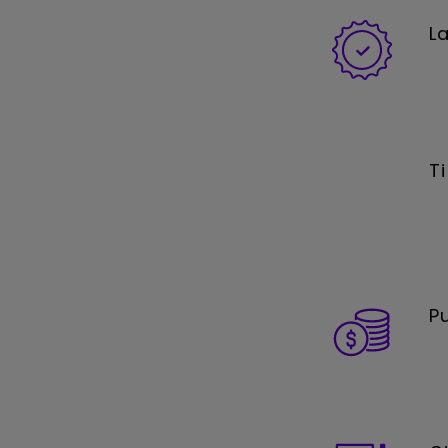
L
T
P