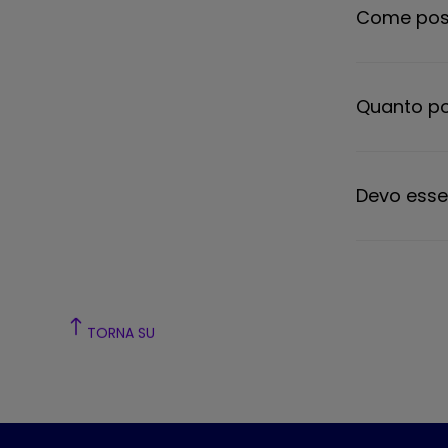
Come poss
Quanto po
Devo esser
TORNA SU