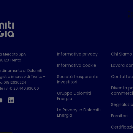
Informative privacy
Chi Siamo
ia Mercato SpA
 38123 Trento
Informativa cookie
Lavora con
ordinamento di Dolomiti
Società trasparente
Contattac
istro imprese di Trento –
Investitori
Iva 01812630224
Diventa pa
e i.v. € 20.440.936,00
Gruppo Dolomiti
commerci
Energia
Segnalazion
La Privacy in Dolomiti
Energia
Fornitori
Certificazi