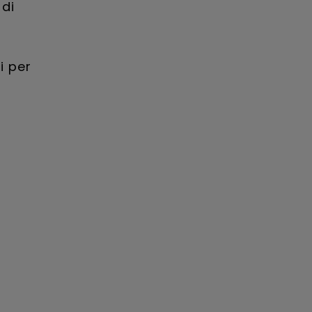
 di
i per