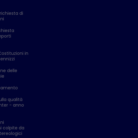
richiesta di
ni
chiesta
mporti
Costituzioni in
ennizzi
one delle
ie
ldamento
lla qualità
enter - anno
ni
i colpite da
ereologici