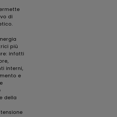
permette
evo di
tico.
energia
ici più
e: infatti
ore,
i interni,
damento e
ne
e
e della
 tensione