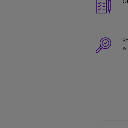
C
S
e 