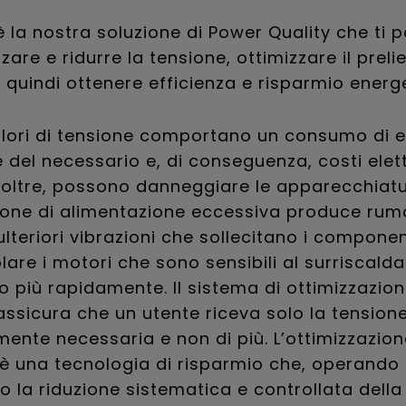
 la nostra soluzione di Power Quality che ti 
zzare e ridurre la tensione, ottimizzare il preli
 quindi ottenere efficienza e risparmio energe
alori di tensione comportano un consumo di 
del necessario e, di conseguenza, costi elettr
Inoltre, possono danneggiare le apparecchiatur
ione di alimentazione eccessiva produce rum
ulteriori vibrazioni che sollecitano i component
olare i motori che sono sensibili al surriscal
o più rapidamente. Il sistema di ottimizzazio
ssicura che un utente riceva solo la tension
mente necessaria e non di più. L’ottimizzazion
è una tecnologia di risparmio che, operando
o la riduzione sistematica e controllata della