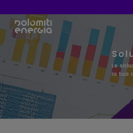
Sol
Le solu
la tua 