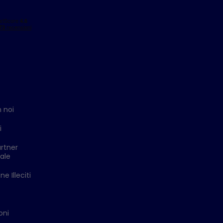
 noi
i
rtner
ale
e Illeciti
oni