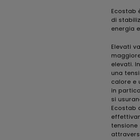
Ecostab è
di stabili
energia e
Elevati v
maggiore 
elevati. 
una tens
calore e 
in partic
si usuran
Ecostab a
effettiva
tensione 
attravers