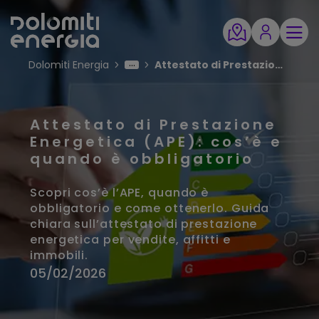
Dolomiti Energia
Attestato di Prestazione Energetica (APE): cos’è e quando è obbligatorio
Attestato di Prestazione
Energetica (APE): cos’è e
quando è obbligatorio
Scopri cos’è l’APE, quando è
obbligatorio e come ottenerlo. Guida
chiara sull’attestato di prestazione
energetica per vendite, affitti e
immobili.
05/02/2026