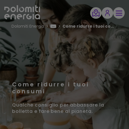
Dolomiti Energia
Come ridurre i tuoi consumi
Come ridurre i tuoi
consumi
Qualche consiglio per abbassare la
bolletta e fare bene al pianeta.