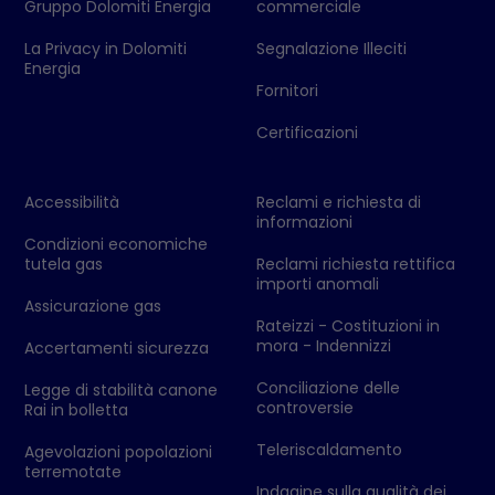
Gruppo Dolomiti Energia
commerciale
La Privacy in Dolomiti
Segnalazione Illeciti
Energia
Fornitori
Certificazioni
Accessibilità
Reclami e richiesta di
informazioni
Condizioni economiche
tutela gas
Reclami richiesta rettifica
importi anomali
Assicurazione gas
Rateizzi - Costituzioni in
mora - Indennizzi
Accertamenti sicurezza
Conciliazione delle
Legge di stabilità canone
controversie
Rai in bolletta
Teleriscaldamento
Agevolazioni popolazioni
terremotate
Indagine sulla qualità dei