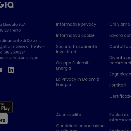
Informative privacy
Chi Siamo
ia Mercato SpA
 38123 Trento
Informativa cookie
Lavora con
ordinamento di Dolomiti
Società trasparente
Contattac
istro imprese di Trento –
Investitori
Iva 01812630224
Diventa pa
e i.v. € 20.440.936,00
Gruppo Dolomiti
commerci
Energia
Segnalazion
La Privacy in Dolomiti
Energia
Fornitori
Certificazi
Accessibilità
Reclami e 
informazio
Condizioni economiche