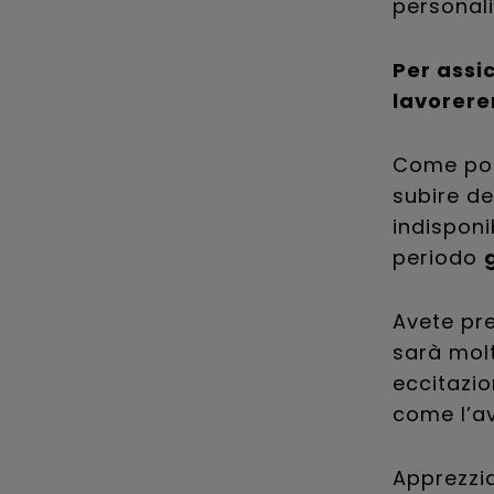
personal
Per assi
lavorere
Come potr
subire d
indisponi
periodo
Avete pre
sarà molt
eccitazio
come l’a
Apprezzia