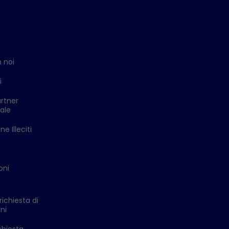
 noi
i
rtner
ale
e Illeciti
oni
richiesta di
ni