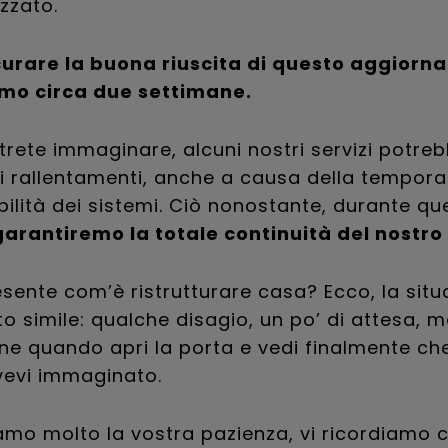
izzato.
curare la buona riuscita di questo aggiorn
mo circa due settimane.
ete immaginare, alcuni nostri servizi potre
ei rallentamenti, anche a causa della tempor
bilità dei sistemi. Ciò nonostante, durante qu
garantiremo la totale continuità del nostro 
sente com’è ristrutturare casa? Ecco, la situ
o simile: qualche disagio, un po’ di attesa, 
ne quando apri la porta e vedi finalmente che
vevi immaginato.
mo molto la vostra pazienza, vi ricordiamo c