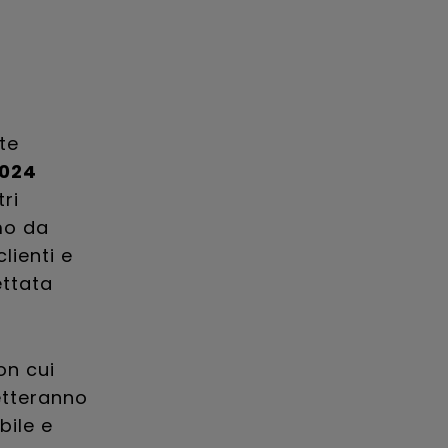
te
2024
ri
amo da
lienti e
ettata
on cui
metteranno
bile e