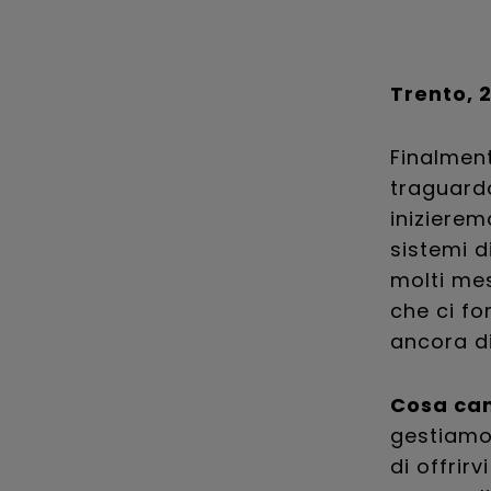
Trento, 2
Finalmen
traguard
inizierem
sistemi d
molti mes
che ci fo
ancora di
Cosa cam
gestiamo 
di offrir