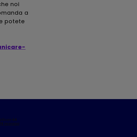
che noi
domanda a
e potete
unicare-