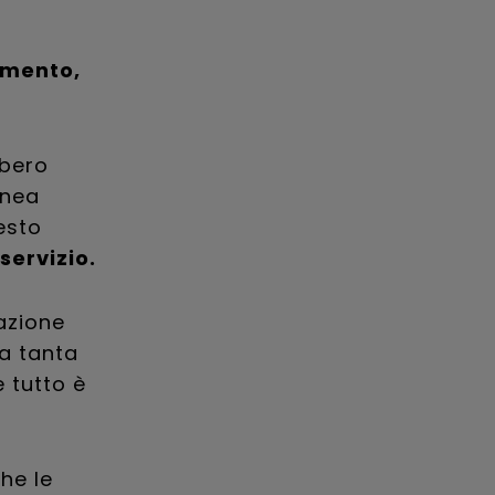
amento,
bbero
anea
esto
servizio.
azione
ma tanta
 tutto è
he le