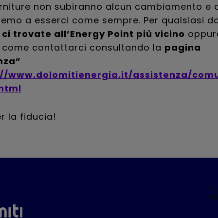
orniture non subiranno alcun cambiamento e 
remo a esserci come sempre. Per qualsiasi 
,
ci trovate all’Energy Point più vicino
oppur
e come contattarci consultando la
pagina
nza”
://www.dolomitienergia.it/assistenza/com
html
r la fiducia!