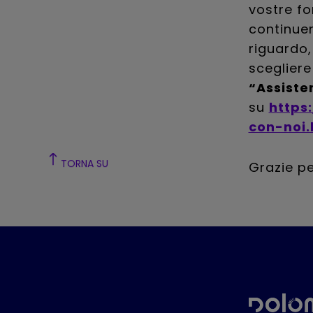
vostre f
continue
riguardo
sceglier
“Assiste
su
https
con-noi.
Grazie pe
TORNA SU