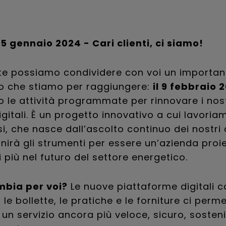
5 gennaio 2024 - Cari clienti, ci siamo!
te possiamo condividere con voi un importan
o che stiamo per raggiungere:
il 9 febbraio 
o le attività programmate per rinnovare i nost
igitali. È un progetto innovativo a cui lavori
i, che nasce dall’ascolto continuo dei nostri c
rnirà gli strumenti per essere un’azienda proi
 più nel futuro del settore energetico.
bia per voi?
Le nuove piattaforme digitali c
le bollette, le pratiche e le forniture ci per
vi un servizio ancora più veloce, sicuro, sosteni