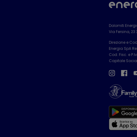
Dolomiti Energ
Via Fersina, 23
Direzione e Co
Energia SpA Reg
Cod. Fisc. e P.
Capitale Social