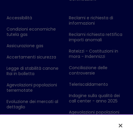
Accessibilità
Reclami e richiesta di
informazioni
Condizioni economiche
tutela gas
Reclami richiesta rettifica
importi anomali
Assicurazione gas
Rateizzi - Costituzioni in
mora - Indennizzi
Accertamenti sicurezza
Conciliazione delle
Legge di stabilità canone
controversie
Rai in bolletta
Teleriscaldamento
Agevolazioni popolazioni
terremotate
Indagine sulla qualità dei
call center - anno 2025
Evoluzione dei mercati al
dettaglio
Agevolazioni popolazioni
colpite da eventi
Codici Ditta - Ufficio delle
metereologici
Dogane
Dolomiti Energia Mercato SpA