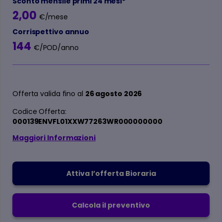
Sconto mensile primi 24 mesi*
2,00
€/mese
Corrispettivo annuo
144
€/POD/anno
Offerta valida fino al
26 agosto 2026
Codice Offerta:
000139ENVFL01XXW77263WR000000000
Maggiori Informazioni
Attiva l’offerta Bioraria
Calcola il preventivo