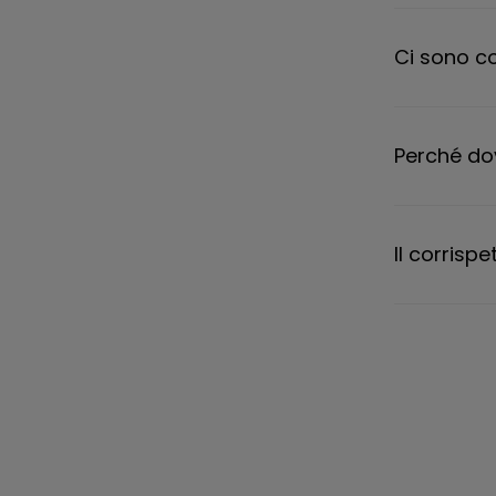
Ci sono co
Perché dov
Il corrisp