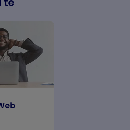
a te
 Web