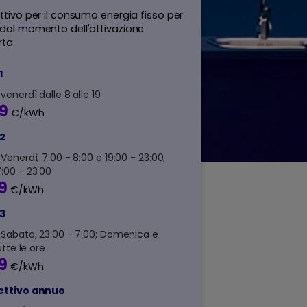
ttivo per il consumo energia fisso per
 dal momento dell'attivazione
rta
1
venerdì dalle 8 alle 19
9
€/kWh
F2
Venerdì, 7:00 - 8:00 e 19:00 - 23:00;
:00 - 23.00
9
€/kWh
F3
 Sabato, 23:00 - 7:00; Domenica e
utte le ore
9
€/kWh
ettivo annuo