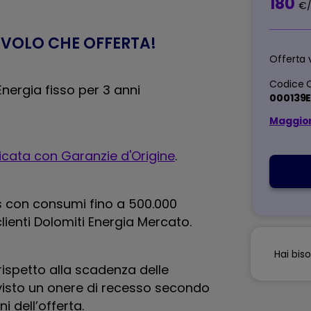
180
€/
AVOLO CHE OFFERTA!​
Offerta 
Codice O
nergia fisso per 3 anni
000139
Maggior
ficata con Garanzie d'Origine
.
ss con consumi fino a 500.000
lienti Dolomiti Energia Mercato.
Hai bis
rispetto alla scadenza delle
visto un onere di recesso secondo
 dell’offerta.​