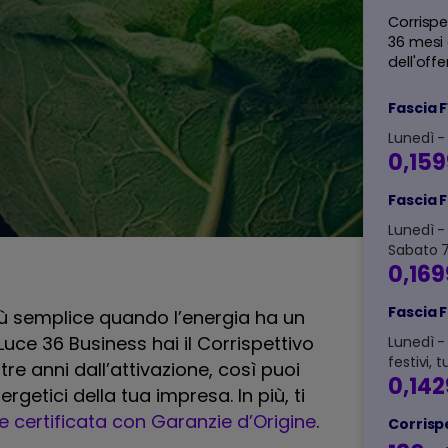
Corrispe
36 mesi
dell'offe
Fascia F
Lunedì - 
0,159
Fascia 
Lunedì - 
Sabato 7
0,169
Fascia 
più semplice quando l’energia ha un
uce 36 Business hai il Corrispettivo
Lunedì -
festivi, t
re anni dall’attivazione, così puoi
0,142
ergetici della tua impresa. In più, ti
e certificata con Garanzie d’Origine
.
Corrisp