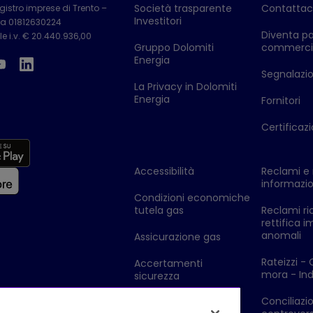
Società trasparente
Contattac
istro imprese di Trento –
Investitori
Iva 01812630224
Diventa pa
e i.v. € 20.440.936,00
Gruppo Dolomiti
commerci
Energia
Segnalazion
La Privacy in Dolomiti
Energia
Fornitori
Certificazi
Accessibilità
Reclami e 
informazio
Condizioni economiche
tutela gas
Reclami ri
rettifica i
anomali
Assicurazione gas
Rateizzi - 
Accertamenti
mora - Ind
sicurezza
Conciliazi
Legge di stabilità