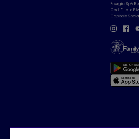
Energia SpA Reg
Cod. Fisc. e P.
Capitale Social