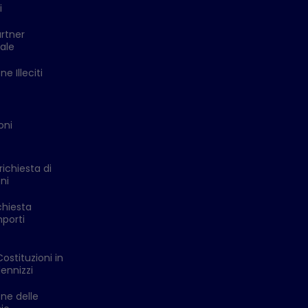
i
rtner
ale
e Illeciti
oni
richiesta di
ni
chiesta
mporti
Costituzioni in
ennizzi
one delle