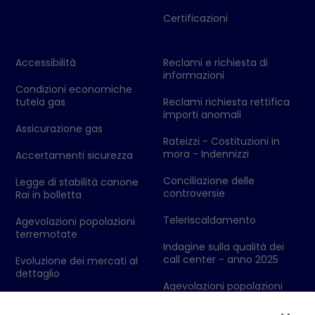
Certificazioni
Accessibilità
Reclami e richiesta di
informazioni
Condizioni economiche
tutela gas
Reclami richiesta rettifica
importi anomali
Assicurazione gas
Rateizzi - Costituzioni in
mora - Indennizzi
Accertamenti sicurezza
Conciliazione delle
Legge di stabilità canone
controversie
Rai in bolletta
Teleriscaldamento
Agevolazioni popolazioni
terremotate
Indagine sulla qualità dei
call center - anno 2025
Evoluzione dei mercati al
dettaglio
Agevolazioni popolazioni
colpite da eventi
Codici Ditta - Ufficio delle
metereologici
Dogane