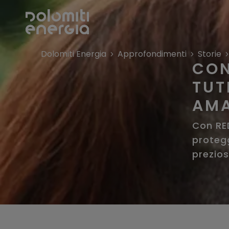
Dolomiti Energia
Approfondimenti
Storie
CON
TUT
AMA
Con RE
proteg
prezios