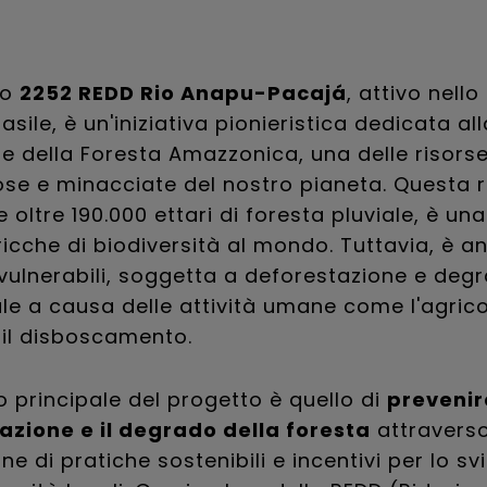
to
2252 REDD Rio Anapu-Pacajá
, attivo nello
asile, è un'iniziativa pionieristica dedicata all
e della Foresta Amazzonica, una delle risorse
ose e minacciate del nostro pianeta. Questa 
 oltre 190.000 ettari di foresta pluviale, è una
ricche di biodiversità al mondo. Tuttavia, è 
 vulnerabili, soggetta a deforestazione e deg
e a causa delle attività umane come l'agrico
e il disboscamento.
vo principale del progetto è quello di
prevenir
azione e il degrado della foresta
attraverso
e di pratiche sostenibili e incentivi per lo sv