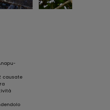
 Anapu-
2 causate
ra
tività
endendolo