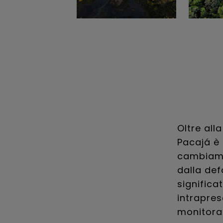
Oltre all
Pacajá è 
cambiame
dalla def
significa
intrapres
monitorat