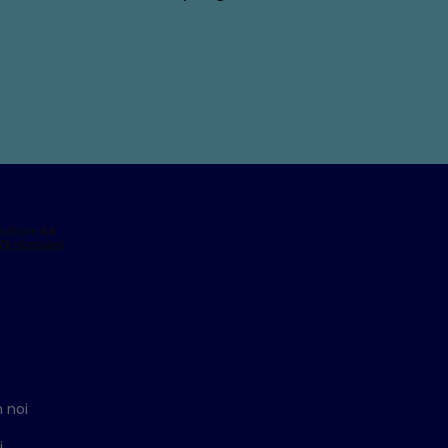
 noi
i