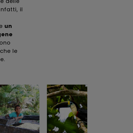
e delle
atti, il
he
un
gene
sono
 che le
e.