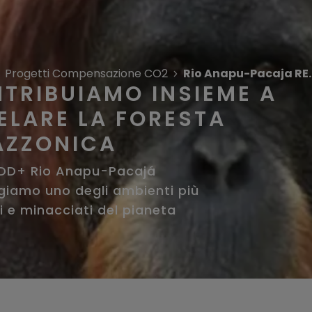
Progetti Compensazione CO2
Rio Anapu-Pa
TRIBUIAMO INSIEME A
ELARE LA FORESTA
ZZONICA
DD+ Rio Anapu-Pacajá
giamo uno degli ambienti più
i e minacciati del pianeta