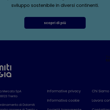
sviluppo sostenibile in diversi continenti.
scopri di più
Informative privacy
Chi Siamo
ia Mercato SpA
 38123 Trento
Informativa cookie
Lavora con
ordinamento di Dolomiti
Società trasparente
Contattac
istro imprese di Trento –