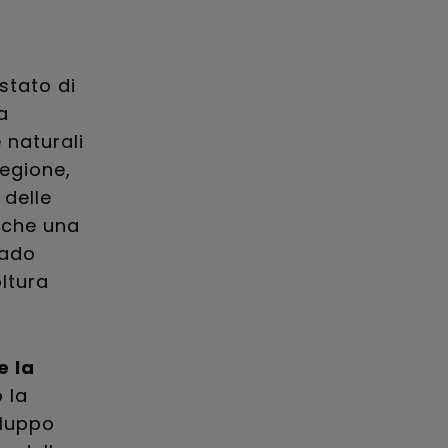
 stato di
a
 naturali
regione,
 delle
anche una
rado
ltura
e la
 la
iluppo