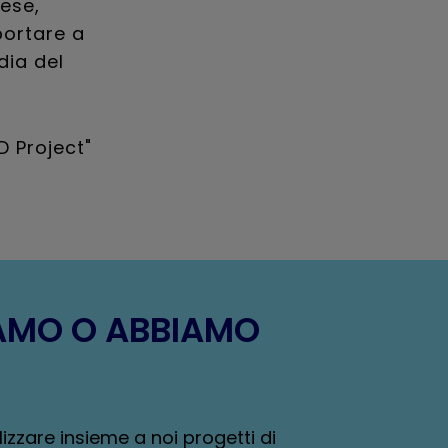
ese,
portare a
dia del
D Project"
IAMO O ABBIAMO
zzare insieme a noi progetti di