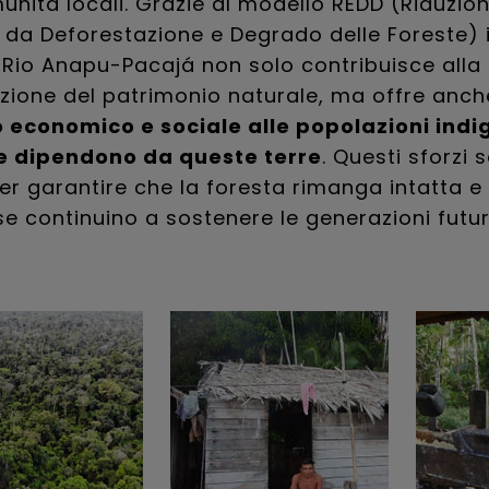
unità locali. Grazie al modello REDD (Riduzion
 da Deforestazione e Degrado delle Foreste) inf
Rio Anapu-Pacajá non solo contribuisce alla
zione del patrimonio naturale, ma offre anc
 economico e sociale alle popolazioni indi
he dipendono da queste terre
. Questi sforzi 
per garantire che la foresta rimanga intatta e
se continuino a sostenere le generazioni futur