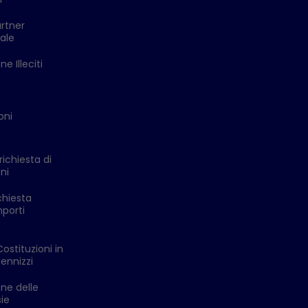
rtner
ale
e Illeciti
oni
richiesta di
ni
chiesta
mporti
Costituzioni in
ennizzi
one delle
ie