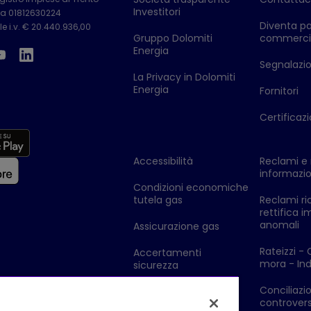
Investitori
Iva 01812630224
Diventa pa
e i.v. € 20.440.936,00
Gruppo Dolomiti
commerci
Energia
Segnalazion
La Privacy in Dolomiti
Energia
Fornitori
Certificazi
Accessibilità
Reclami e 
informazio
Condizioni economiche
tutela gas
Reclami ri
rettifica i
anomali
Assicurazione gas
Rateizzi - 
Accertamenti
mora - Ind
sicurezza
Conciliazi
Legge di stabilità
controvers
canone Rai in bolletta