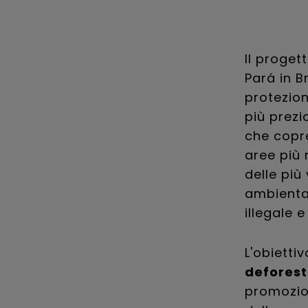
Il proget
Pará in Br
protezion
più prezi
che copre
aree più 
delle più
ambiental
illegale 
L'obietti
deforest
promozion