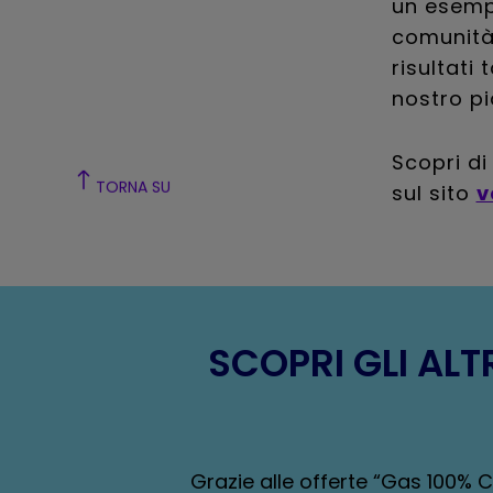
un esemp
comunità 
risultati 
nostro pi
Scopri di
sul sito
v
TORNA SU
SCOPRI GLI AL
Grazie alle offerte “Gas 100% 