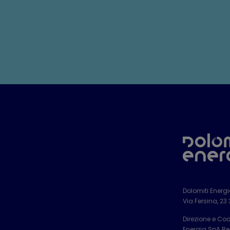
Dolomiti Energ
Via Fersina, 23
Direzione e Co
Energia SpA Reg