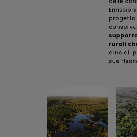
delle com
Emissioni
progetto 
conserva
supporto
rurali c
cruciali 
sue risor