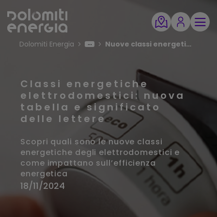
Dolomiti Energia
Nuove classi energetiche elettrodomestici
Classi energetiche
elettrodomestici: nuova
tabella e significato
delle lettere
Scopri quali sono le nuove classi
energetiche degli elettrodomestici e
come impattano sull’efficienza
energetica
18/11/2024