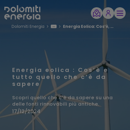
Dolomiti Energia
Energia Eolica: Cos’è, Come funziona e i Vantaggi
Energia eolica : Cos’è e
tutto quello che c’è da
sapere
Scopri quello che c’è da sapere su una
delle fonti rinnovabili più antiche.
17/12/2024