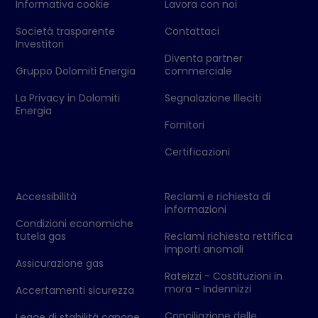
Informativa cookie
Lavora con noi
Società trasparente
Contattaci
Investitori
Diventa partner
Gruppo Dolomiti Energia
commerciale
La Privacy in Dolomiti
Segnalazione Illeciti
Energia
Fornitori
Certificazioni
Accessibilità
Reclami e richiesta di
informazioni
Condizioni economiche
tutela gas
Reclami richiesta rettifica
importi anomali
Assicurazione gas
Rateizzi - Costituzioni in
mora - Indennizzi
Accertamenti sicurezza
Conciliazione delle
Legge di stabilità canone