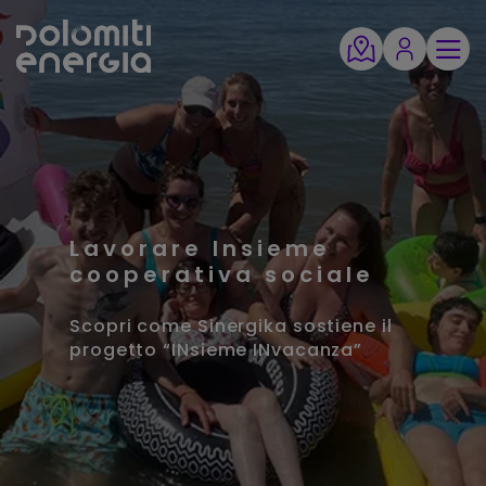
Lavorare Insieme
cooperativa sociale
Scopri come Sinergika sostiene il
progetto “INsieme INvacanza”