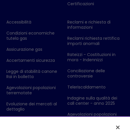
Certificazioni
Accessibilità
Reclami e richiesta di
informazioni
Condizioni economiche
tutela gas
Reclami richiesta rettifica
importi anomali
Assicurazione gas
Rateizzi - Costituzioni in
mora - Indennizzi
Accertamenti sicurezza
Conciliazione delle
Legge di stabilità canone
controversie
Rai in bolletta
Teleriscaldamento
Agevolazioni popolazioni
terremotate
Indagine sulla qualità dei
call center - anno 2025
Evoluzione dei mercati al
dettaglio
Agevolazioni popolazioni
colpite da eventi
Codici Ditta - Ufficio delle
metereologici
Dogane