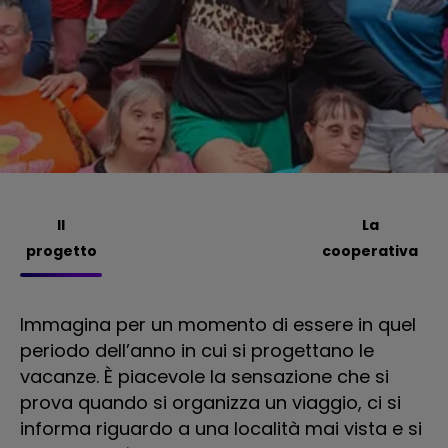
Il
La
progetto
cooperativa
Immagina per un momento di essere in quel
Da
periodo dell’anno in cui si progettano le
So
vacanze. È piacevole la sensazione che si
pr
prova quando si organizza un viaggio, ci si
co
informa riguardo a una località mai vista e si
l’