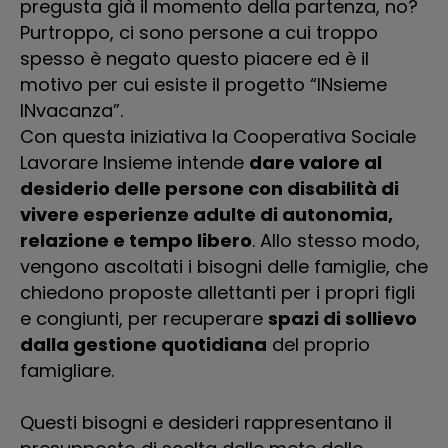
pregusta già il momento della partenza, no?
re
Purtroppo, ci sono persone a cui troppo
po
spesso è negato questo piacere ed è il
pr
motivo per cui esiste il progetto “INsieme
Co
INvacanza”.
ri
Con questa iniziativa la Cooperativa Sociale
di
Lavorare Insieme intende
dare valore al
di
desiderio delle persone con disabilità di
di
vivere esperienze adulte di autonomia,
su
relazione e tempo libero
. Allo stesso modo,
“s
vengono ascoltati i bisogni delle famiglie, che
o 
chiedono proposte allettanti per i propri figli
fi
e congiunti, per recuperare
spazi di sollievo
le
dalla gestione quotidiana
del proprio
famigliare.
L
Pa
Questi bisogni e desideri rappresentano il
(