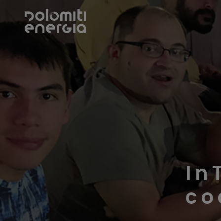
In
co