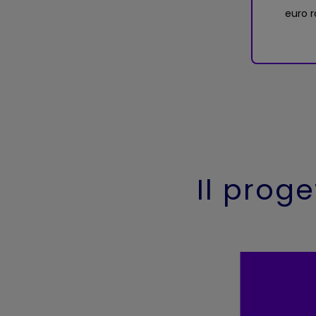
euro r
Il prog