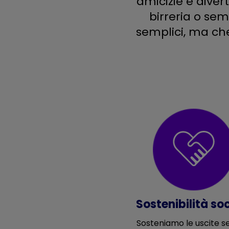
amicizie e diver
birreria o se
semplici, ma che
Sostenibilità so
Sosteniamo le uscite ser