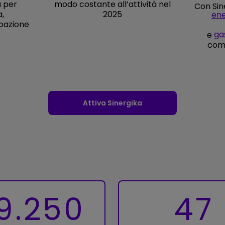
à per
modo costante all’attività nel
Con Sine
,
2025
ene
ipazione
ga
e
comp
Attiva Sinergika
9.250
47