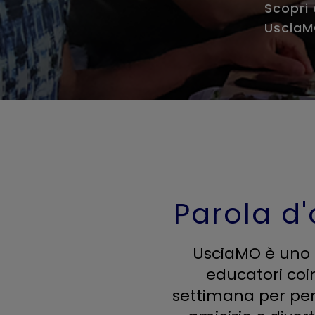
Scopri 
Uscia
Parola d'
UsciaMO è uno 
educatori coin
settimana per pers