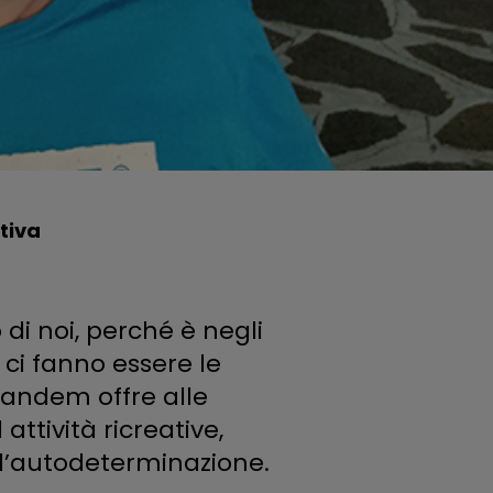
tiva
di noi, perché è negli
InTandem è una 
 ci fanno essere le
interventi domic
nTandem offre alle
dell’autodeterm
ttività ricreative,
ell’autodeterminazione.
La cooperativa 