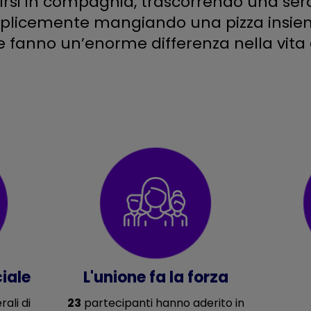
tirsi in compagnia, trascorrendo una ser
mplicemente mangiando una pizza insie
 fanno un’enorme differenza nella vita 
ciale
L'unione fa la forza
ali di
23
partecipanti hanno aderito in