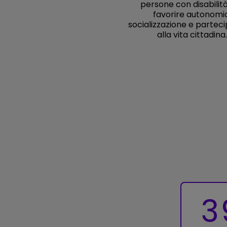
persone con disabilit
favorire autonomia
socializzazione e partec
alla vita cittadina.
3