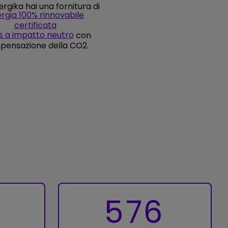
rgika hai una fornitura di
rgia 100% rinnovabile
certificata
s a impatto neutro
con
ensazione della CO2.
576