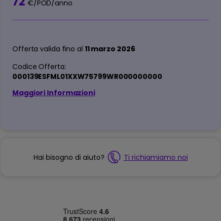
72
€/POD/anno
Offerta valida fino al
11 marzo 2026
Codice Offerta:
000139ESFML01XXW75799WR000000000
Maggiori Informazioni
Hai bisogno di aiuto?
Ti richiamiamo noi