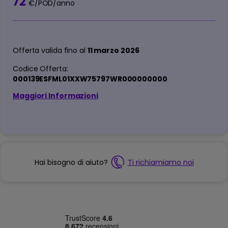
72
€/POD/anno
Offerta valida fino al
11 marzo 2026
Codice Offerta:
000139ESFML01XXW75797WR000000000
Maggiori Informazioni
Hai bisogno di aiuto?
Ti richiamiamo noi