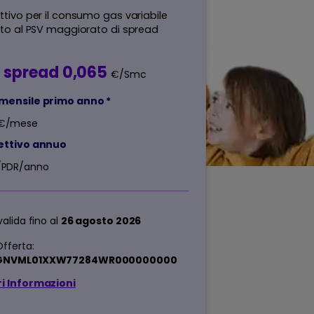
ttivo per il consumo gas variabile
ato al PSV maggiorato di spread
 spread 0,065
€/Smc
mensile primo anno *
€/mese
ettivo annuo
/PDR/anno
valida fino al
26 agosto 2026
fferta:
GNVML01XXW77284WR000000000
i Informazioni