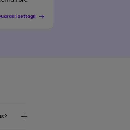
uarda i dettagli
as?