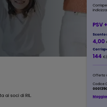
Corrispe
indicizz
PSV +
Sconto 
4,00
Corrisp
144
€
Offerta 
Codice O
000139
a ai soci di RIL.
Maggior