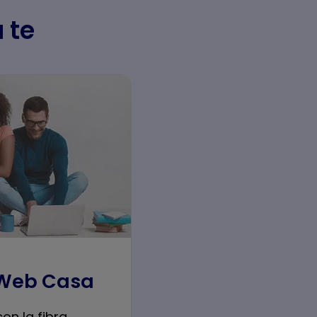
a te
 Web Casa
con la fibra