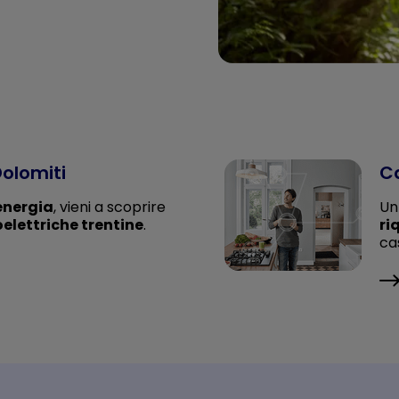
olomiti
Ca
’energia
, vieni a scoprire
Un
oelettriche trentine
.
ri
ca