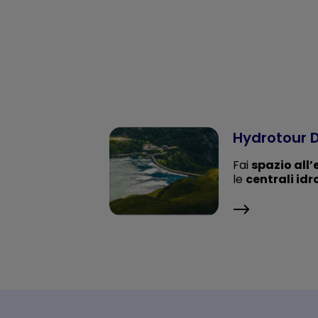
Hydrotour D
Fai
spazio all
le
centrali idr