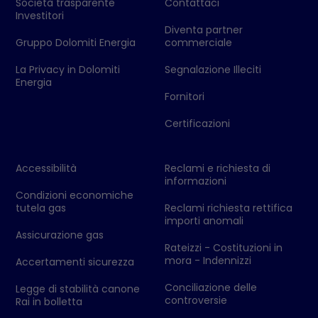
Società trasparente
Contattaci
Investitori
Diventa partner
Gruppo Dolomiti Energia
commerciale
La Privacy in Dolomiti
Segnalazione Illeciti
Energia
Fornitori
Certificazioni
Accessibilità
Reclami e richiesta di
informazioni
Condizioni economiche
tutela gas
Reclami richiesta rettifica
importi anomali
Assicurazione gas
Rateizzi - Costituzioni in
mora - Indennizzi
Accertamenti sicurezza
Conciliazione delle
Legge di stabilità canone
controversie
Rai in bolletta