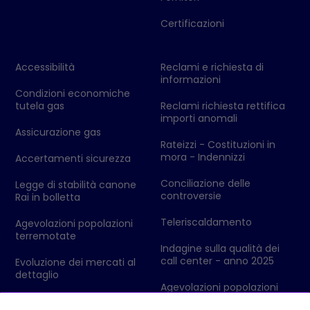
Certificazioni
Accessibilità
Reclami e richiesta di
informazioni
Condizioni economiche
tutela gas
Reclami richiesta rettifica
importi anomali
Assicurazione gas
Rateizzi - Costituzioni in
mora - Indennizzi
Accertamenti sicurezza
Conciliazione delle
Legge di stabilità canone
controversie
Rai in bolletta
Teleriscaldamento
Agevolazioni popolazioni
terremotate
Indagine sulla qualità dei
call center - anno 2025
Evoluzione dei mercati al
dettaglio
Agevolazioni popolazioni
colpite da eventi
Codici Ditta - Ufficio delle