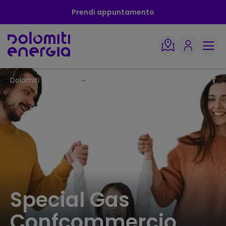
Prendi appuntamento
Dolomiti Energia
Special Gas Confcommercio Tre
Special Gas
Confcommercio