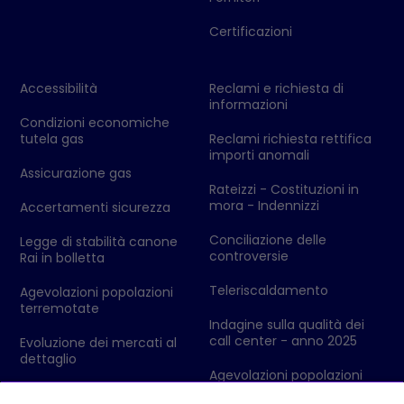
Certificazioni
Accessibilità
Reclami e richiesta di
informazioni
Condizioni economiche
tutela gas
Reclami richiesta rettifica
importi anomali
Assicurazione gas
Rateizzi - Costituzioni in
mora - Indennizzi
Accertamenti sicurezza
Conciliazione delle
Legge di stabilità canone
controversie
Rai in bolletta
Teleriscaldamento
Agevolazioni popolazioni
terremotate
Indagine sulla qualità dei
call center - anno 2025
Evoluzione dei mercati al
dettaglio
Agevolazioni popolazioni
colpite da eventi
Codici Ditta - Ufficio delle