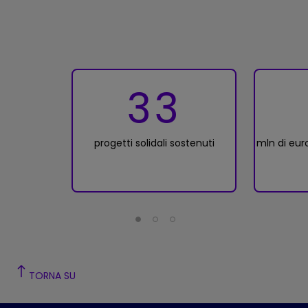
33
progetti solidali sostenuti
mln di euro
TORNA SU