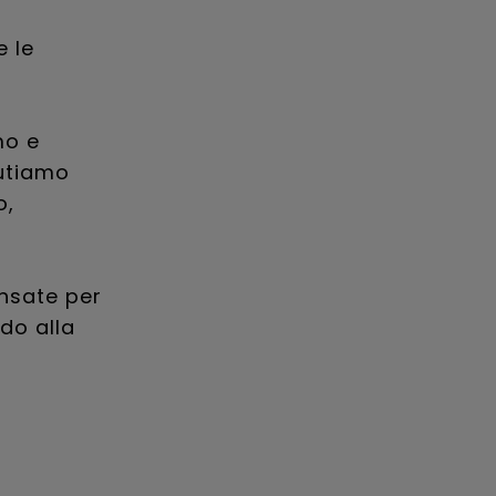
e le
mo e
lutiamo
o,
ensate per
do alla