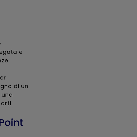
e
legata e
nze.
er
ogno di un
e una
arti.
Point