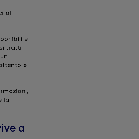
a
i al
ponibili e
i tratti
 un
attento e
ormazioni,
 la
vive a