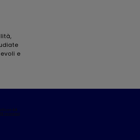
ità,
tudiate
evoli e