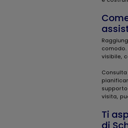
Come 
assis
Raggiunge
comodo. L
visibile,
Consulta 
pianifica
supporto 
visita, pu
Ti as
di Sc