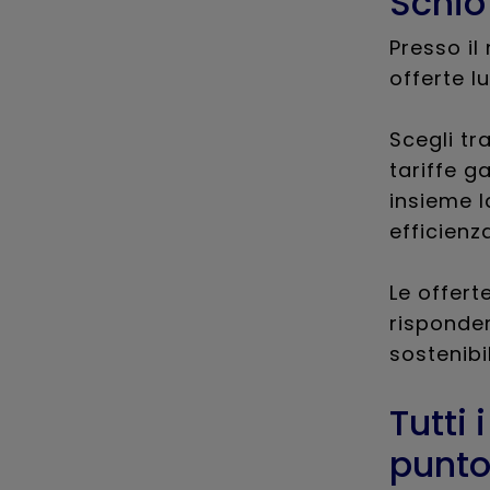
Schio
Presso il
offerte lu
Scegli tr
tariffe ga
insieme l
efficienz
Le offert
risponder
sostenibi
Tutti 
punto