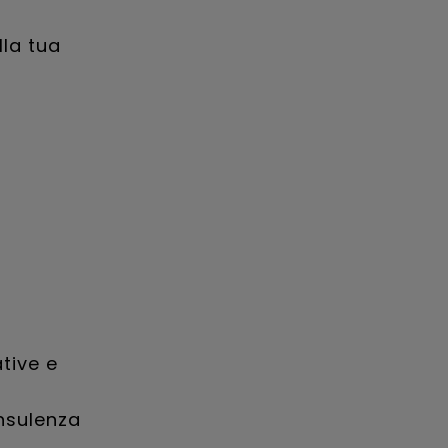
a
lla tua
tive e
onsulenza