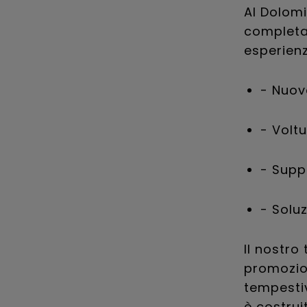
Al Dolomi
completa 
esperienz
- Nuov
- Voltu
- Suppo
- Solu
Il nostro
promozion
tempestiv
è costrui