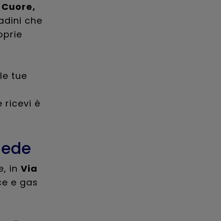
 Cuore,
tadini che
oprie
le tue
 ricevi è
 sede
e, in
Via
ce e gas