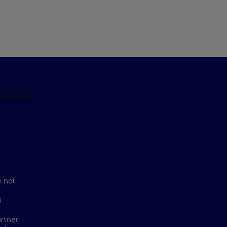
 noi
i
rtner