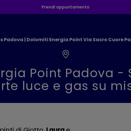
Prendi appuntamento
as Padova | Dolomiti Energia Point Via Sacro Cuore 
rgia Point Padova -
erte luce e gas su mi
inti di Giotto,
Laura
e