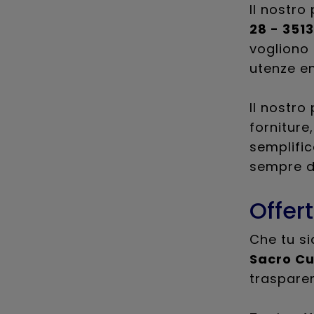
Il nostro
28 - 351
vogliono 
utenze en
Il nostro
forniture
semplific
sempre di
Offer
Che tu si
Sacro Cu
trasparen