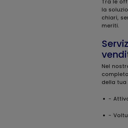
Tra le off
la soluzi
chiari, s
meriti.
Serviz
vendi
Nel nostr
completa 
della tua 
- Atti
- Voltu