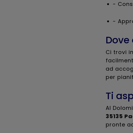
- Cons
- Appr
Dove c
Ci trovi i
facilment
ad accog
per piani
Ti as
Al Dolomi
35135 P
pronte a