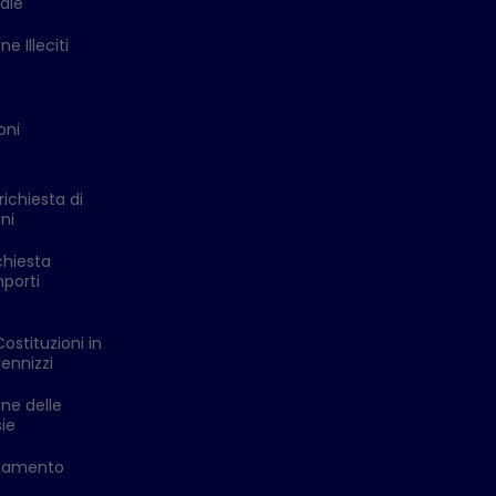
ale
e Illeciti
oni
richiesta di
ni
chiesta
mporti
Costituzioni in
ennizzi
one delle
ie
ldamento