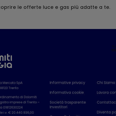
coprire le offerte luce e gas più adatte a te.
Informative privacy
Chi Siamo
ia Mercato SpA
 38123 Trento
Informativa cookie
Lavora con
ordinamento di Dolomiti
Società trasparente
Contattac
istro imprese di Trento –
Investitori
Iva 01812630224
Diventa pa
e i.v. € 20.440.936,00