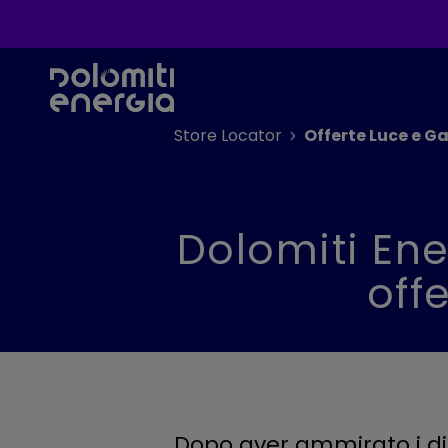
Store Locator
Offerte Luce e G
Dolomiti Ene
off
Dopo aver ammirato i dip