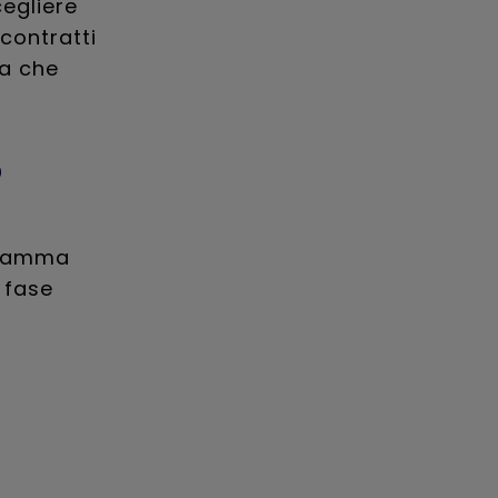
cegliere
contratti
za che
o
a gamma
 fase