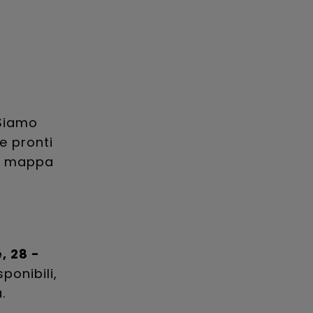
 Siamo
e pronti
la mappa
, 28 -
ponibili,
.