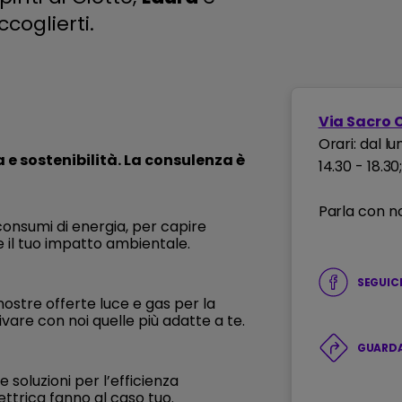
coglierti.
Via Sacro 
Orari: dal lu
a e sostenibilità. La consulenza è
14.30 - 18.3
Parla con no
consumi di energia, per capire
 il tuo impatto ambientale.
SEGUIC
ostre offerte luce e gas per la
ivare con noi quelle più adatte a te.
GUARDA
 soluzioni per l’efficienza
ettrica fanno al caso tuo.