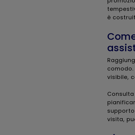
promozion
tempestiv
è costrui
Come 
assis
Raggiunge
comodo. L
visibile,
Consulta 
pianifica
supporto 
visita, pu