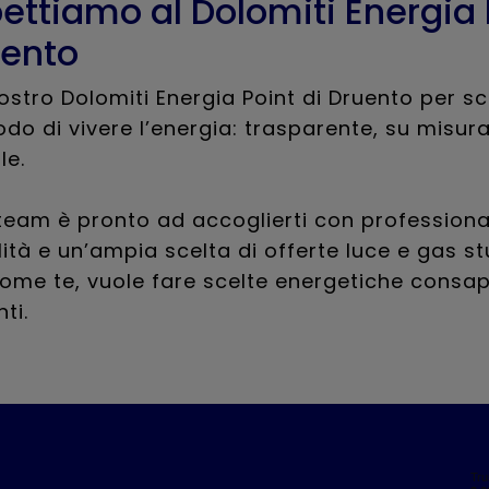
pettiamo al Dolomiti Energia 
uento
 nostro Dolomiti Energia Point di Druento per s
o di vivere l’energia: trasparente, su misura
le.
 team è pronto ad accoglierti con professional
lità e un’ampia scelta di offerte luce e gas s
come te, vuole fare scelte energetiche consap
ti.