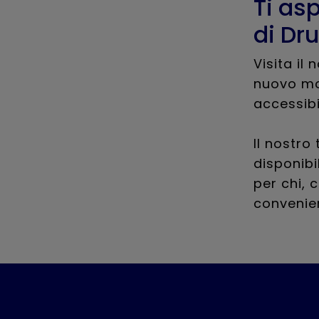
Ti as
di Dr
Visita il
nuovo mod
accessibi
Il nostro
disponibi
per chi, 
convenien