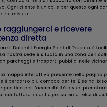
i, così da offrirti un supporto competente e
o. Ogni cliente è unico, e per questo ogni c
ta su misura.
raggiungerci e ricevere
tenza diretta
re il Dolomiti Energia Point di Druento è facil
a nostra sede è situata in una zona ben col
 con parcheggi e trasporti pubblici nelle vicina
la mappa interattiva presente nella pagina p
re il percorso più comodo per te. E se hai bis
specifico per l’accessibilità o vuoi prenotar
oi contattarci in anticipo: saremo felici di aiut