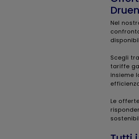
Druen
Nel nostr
confronta
disponibi
Scegli tr
tariffe ga
insieme l
efficienz
Le offert
risponder
sostenibi
Tutti 