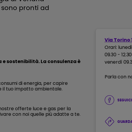
l
sono pronti ad
Via Torino 
Orari: luned
09.30 - 12.3
a e sostenibilità. La consulenza è
venerdì 09.3
Parla con no
consumi di energia, per capire
 il tuo impatto ambientale.
SEGUIC
ostre offerte luce e gas per la
ivare con noi quelle più adatte a te.
GUARDA