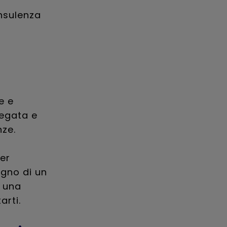
onsulenza
e e
legata e
nze.
er
ogno di un
e una
arti.