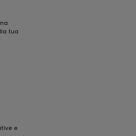
mma
lla tua
tive e