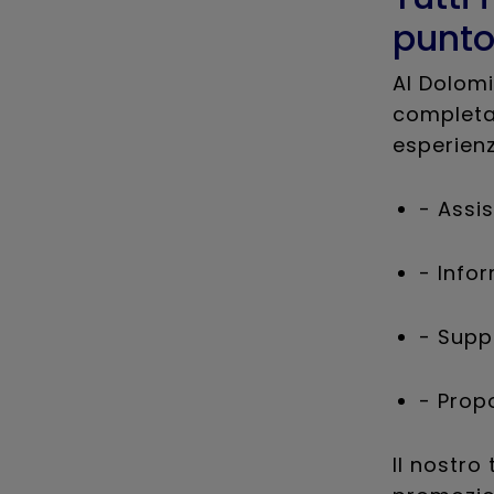
punto
Al Dolom
completa 
esperienz
- Assis
- Infor
- Supp
- Propo
Il nostro