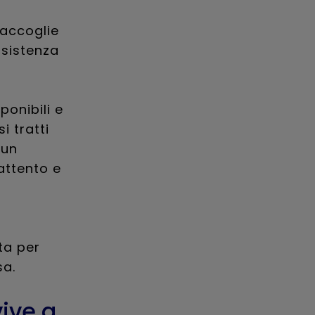
 accoglie
ssistenza
ponibili e
i tratti
 un
attento e
ta per
sa.
vive a