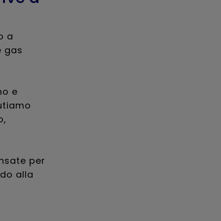
o a
e gas
mo e
lutiamo
o,
ensate per
do alla