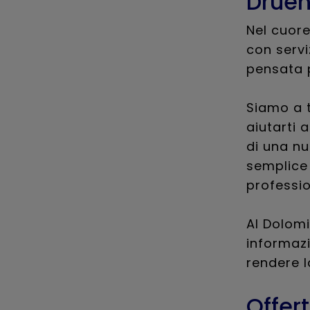
Druen
Nel cuore
con servi
pensata p
Siamo a t
aiutarti a
di una nu
semplice 
professio
Al Dolomi
informaz
rendere l
Offer