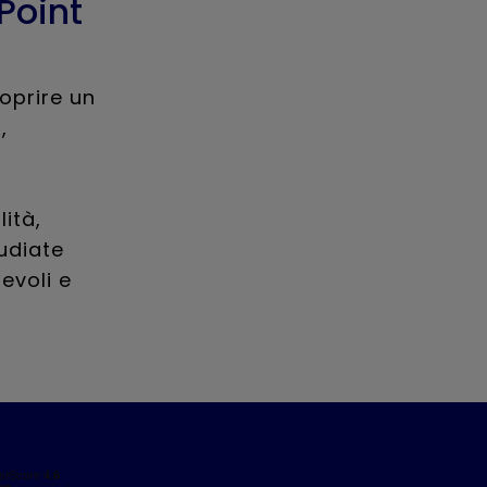
Point
coprire un
,
ità,
tudiate
evoli e