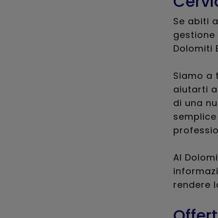
Cervi
Se abiti 
gestione 
Dolomiti 
Siamo a t
aiutarti a
di una nu
semplice 
professio
Al Dolomi
informaz
rendere l
Offer