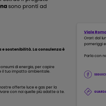
ena
sono pronti ad
Viale Roma
Orari: dal lu
pomeriggi 
a e sostenibilità. La consulenza è
Parla con no
consumi di energia, per capire
 il tuo impatto ambientale.
SEGUIC
ostre offerte luce e gas per la
ivare con noi quelle più adatte a te.
GUARDA