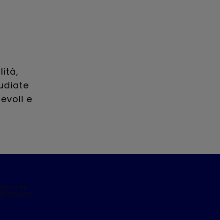
ità,
tudiate
evoli e