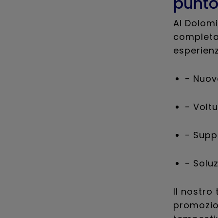
punto
Al Dolomi
completa 
esperienz
- Nuov
- Voltu
- Suppo
- Solu
Il nostro
promozion