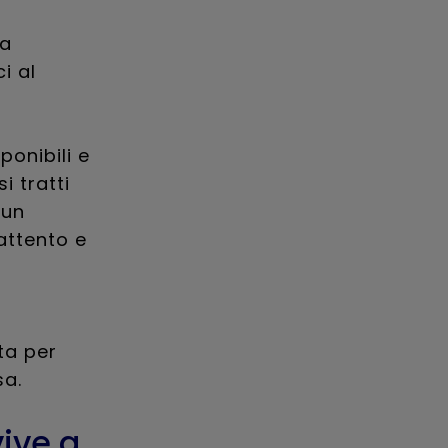
la
i al
ponibili e
i tratti
 un
attento e
ta per
sa.
vive a