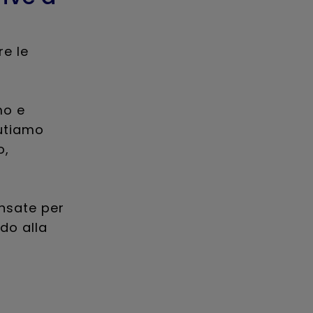
re le
mo e
lutiamo
o,
ensate per
do alla