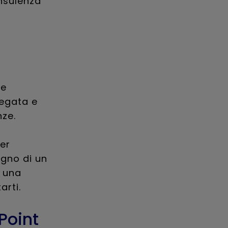
onsulenza
 e
legata e
nze.
er
ogno di un
e una
arti.
Point