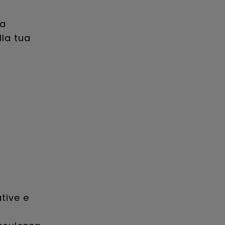
ma
lla tua
tive e