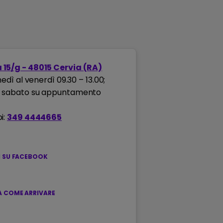
 15/g - 48015 Cervia (RA)
nedì al venerdì 09.30 – 13.00;
e sabato su appuntamento
i:
349 4444665
I SU FACEBOOK
 COME ARRIVARE