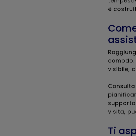
tempestiv
è costrui
Come 
assis
Raggiunge
comodo. L
visibile,
Consulta 
pianifica
supporto 
visita, pu
Ti as