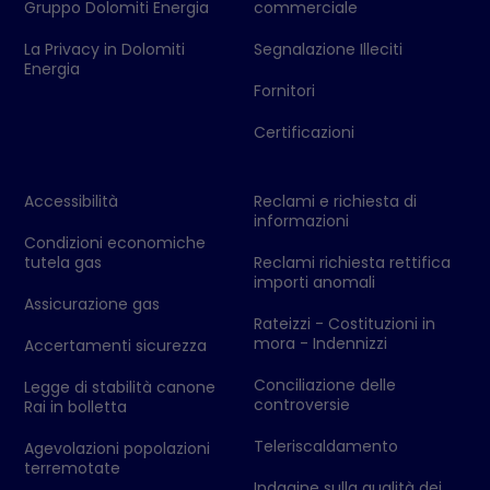
Gruppo Dolomiti Energia
commerciale
La Privacy in Dolomiti
Segnalazione Illeciti
Energia
Fornitori
Certificazioni
Accessibilità
Reclami e richiesta di
informazioni
Condizioni economiche
tutela gas
Reclami richiesta rettifica
importi anomali
Assicurazione gas
Rateizzi - Costituzioni in
mora - Indennizzi
Accertamenti sicurezza
Conciliazione delle
Legge di stabilità canone
controversie
Rai in bolletta
Teleriscaldamento
Agevolazioni popolazioni
terremotate
Indagine sulla qualità dei