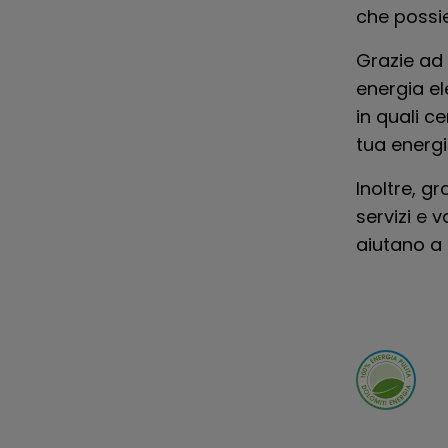
che possi
Grazie ad 
energia el
in quali c
tua energi
Inoltre, gr
servizi e 
aiutano a 