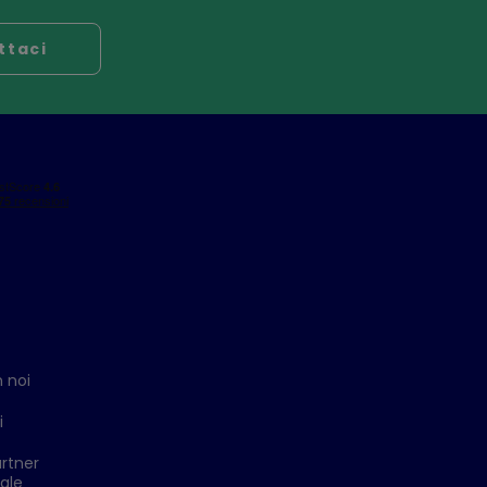
ttaci
 noi
i
rtner
ale