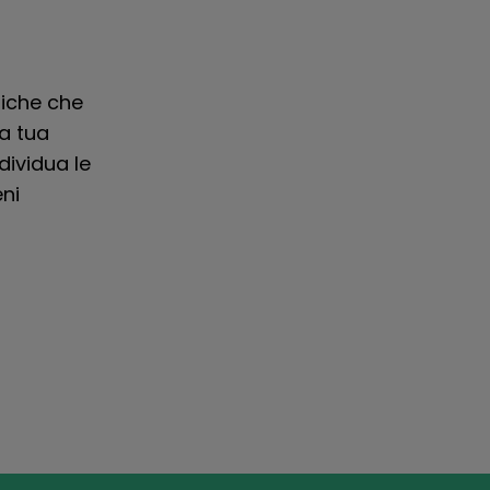
tiche che
a tua
dividua le
eni