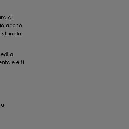
ra di
ndo anche
istare la
cedi a
ntale e ti
ta