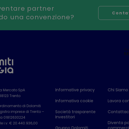
ventare partner
Conta
ndo una convenzione?
Informative privacy
Chi Siamo
ia Mercato SpA
 38123 Trento
Informativa cookie
Lavora con
ordinamento di Dolomiti
Società trasparente
Contattac
istro imprese di Trento –
Investitori
Iva 01812630224
Diventa pa
e i.v. € 20.440.936,00
Gruppo Dolomiti
commerci