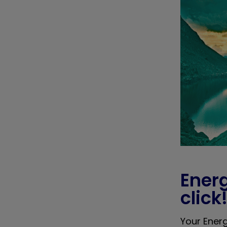
Energ
click
Your Energ