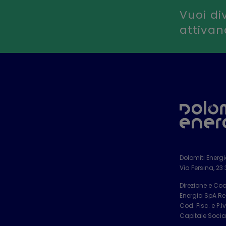
Vuoi di
attiva
Dolomiti Energ
Via Fersina, 23
Direzione e Co
Energia SpA Reg
Cod. Fisc. e P.
Capitale Social