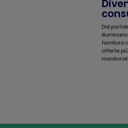
Diven
cons
Dal portal
illuminano
fornitura d
offerte più
monitorati