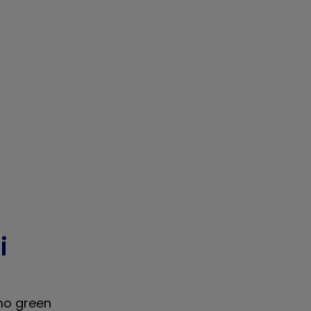
i
imo green