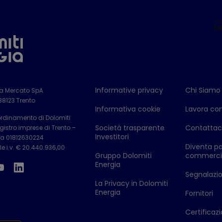
Informative privacy
Chi Siamo
ia Mercato SpA
 38123 Trento
Informativa cookie
Lavora con
ordinamento di Dolomiti
Società trasparente
Contattac
istro imprese di Trento –
Investitori
Iva 01812630224
Diventa pa
e i.v. € 20.440.936,00
Gruppo Dolomiti
commerci
Energia
Segnalazion
La Privacy in Dolomiti
Energia
Fornitori
Certificazi