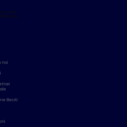
 noi
i
rtner
ale
e Illeciti
oni