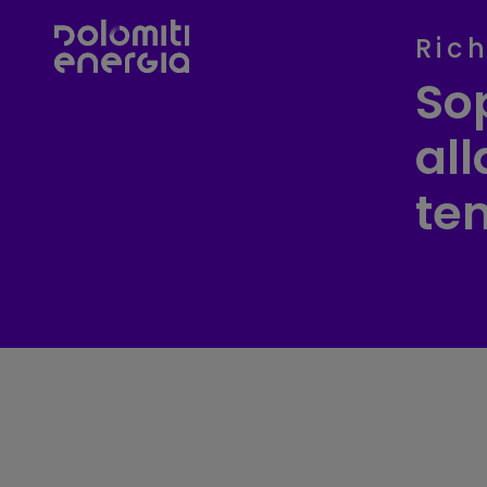
Ric
So
al
te