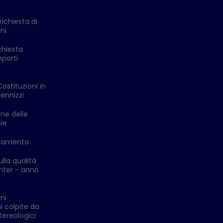
richiesta di
ni
chiesta
mporti
Costituzioni in
ennizzi
one delle
ie
ldamento
lla qualità
enter - anno
ni
i colpite da
ereologici