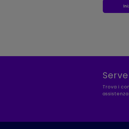
In
Serve
Trova i co
assistenza