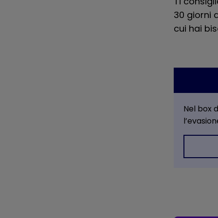
Ti consigl
30 giorni 
cui hai bi
Nel box d
l’evasion