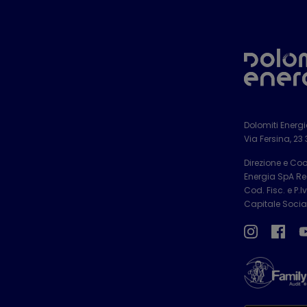
Dolomiti Energ
Via Fersina, 23
Direzione e Co
Energia SpA Reg
Cod. Fisc. e P.
Capitale Social