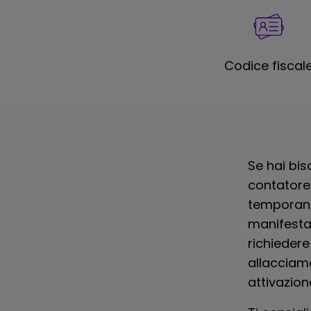
Codice fiscal
Se hai bis
contatore 
temporane
manifestaz
richieder
allacciam
attivazion