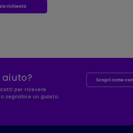
izia richiesta
 aiuto?
Scopri come con
ntatti per ricevere
 o segnalare un guasto.