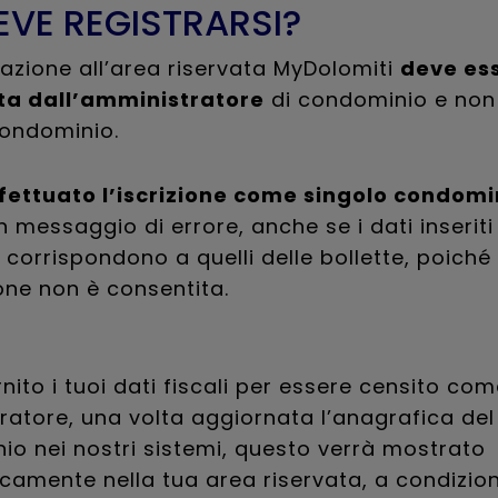
EVE REGISTRARSI?
razione all’area riservata MyDolomiti
deve es
ta dall’amministratore
di condominio e non
condominio.
ffettuato l’iscrizione come singolo condomi
 messaggio di errore, anche se i dati inserit
e corrispondono a quelli delle bollette, poiché
one non è consentita.
rnito i tuoi dati fiscali per essere censito co
atore, una volta aggiornata l’anagrafica del
o nei nostri sistemi, questo verrà mostrato
amente nella tua area riservata, a condizion