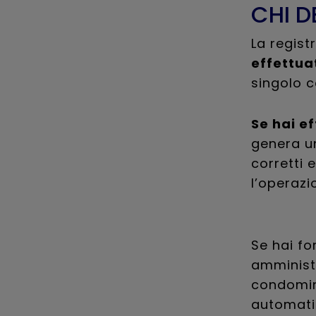
CHI D
La regist
effettua
singolo 
Se hai e
genera un
corretti 
l’operazi
Se hai fo
amministr
condomini
automatic