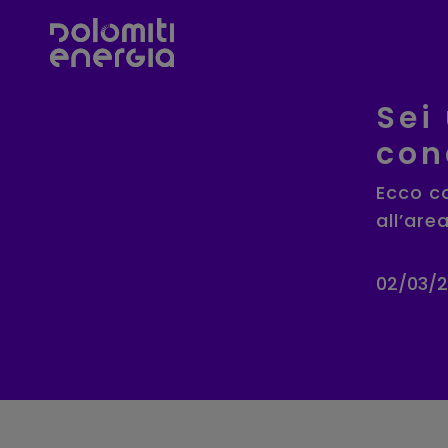
Sei
con
Ecco c
all’are
02/03/