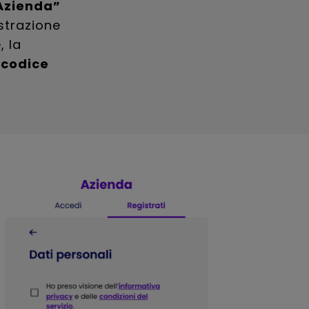
Azienda”
istrazione
 la
l
codice