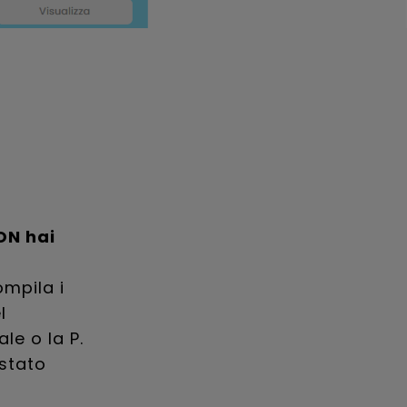
ON hai
ompila i
l
ale o la P.
 stato