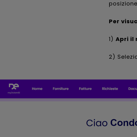
posizione
Per visua
1)
Apri i
2) Selezi