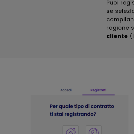
Puoi regi
se selezi
compilan
ragione so
cliente
(i