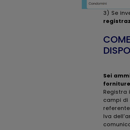
3) Se inv
registra
COME 
DISPO
Sei ammi
fornitur
Registra 
campi di
referente,
Iva dell’
comunicat