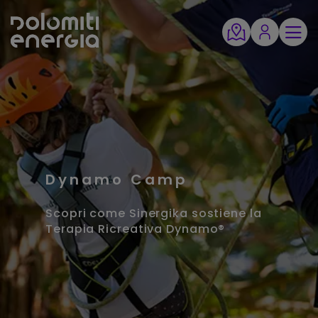
Dynamo Camp
Scopri come Sinergika sostiene la
Terapia Ricreativa Dynamo®