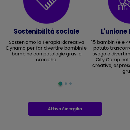
Sostenibilità sociale
L'unione 
Sosteniamo la Terapia Ricreativa
15 bambini/e e 4
Dynamo per far divertire bambini e
potuto trascorr
bambine con patologie gravi o
svago e diverti
croniche.
City Camp nel 2
creative, espress
gru
Attiva Sinergika