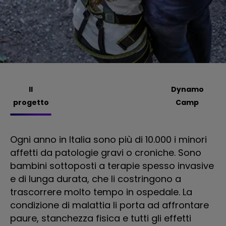
Il
Dynamo
progetto
Camp
Ogni anno in Italia sono più di 10.000 i minori
L’
affetti da patologie gravi o croniche. Sono
ba
bambini sottoposti a terapie spesso invasive
pr
e di lunga durata, che li costringono a
vi
trascorrere molto tempo in ospedale. La
l’
condizione di malattia li porta ad affrontare
am
paure, stanchezza fisica e tutti gli effetti
sp