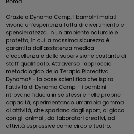
Roma.
WW
Pi
Grazie a Dynamo Camp, i bambini malati
pr
vivono un’esperienza fatta di divertimento e
Dy
spensieratezza, in un ambiente naturale e
Ma
protetto, in cui la massima sicurezza è
da
garantita dall’assistenza medica
In
d’eccellenza e dalla supervisione costante di
So
staff qualificato. Attraverso l’approccio
si
metodologico della Terapia Ricreativa
am
Dynamo® - la base scientifica che ispira
l’attività di Dynamo Camp - i bambini
ritrovano fiducia in sé stessi e nelle proprie
D
capacità, sperimentando un’ampia gamma
Dy
di attività, che spaziano dagli sport, al gioco
pr
con gli animali, dai laboratori creativi, ad
di
attività espressive come circo e teatro.
so
e 