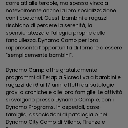
correlati alle terapie, ma spesso vincola
af
notevolmente anche la loro socializzazione
pr
con i coetanei. Questi bambini e ragazzi
de
rischiano di perdere la serenità, la
spensieratezza e l’allegria proprie della
D
fanciullezza. Dynamo Camp per loro
di
rappresenta l’opportunità di tornare a essere
as
“semplicemente bambini”.
p
ba
Dynamo Camp offre gratuitamente
di
programmi di Terapia Ricreativa a bambini e
19
ragazzi dai 6 ai 17 anni affetti da patologie
l’
gravi o croniche e alle loro famiglie. Le attività
ca
si svolgono presso Dynamo Camp e, con i
ch
Dynamo Programs, in ospedali, case-
ba
famiglia, associazioni di patologia o nei
Dynamo City Camp di Milano, Firenze e
Dy