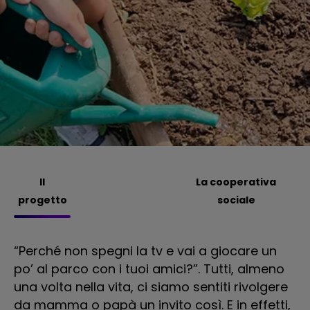
Il
La cooperativa
progetto
sociale
“Perché non spegni la tv e vai a giocare un
La
po’ al parco con i tuoi amici?”. Tutti, almeno
Be
una volta nella vita, ci siamo sentiti rivolgere
ne
da mamma o papà un invito così. E in effetti,
a 