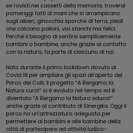
se rovisti nei cassetti della memoria, troverai
ne
pomeriggi fatti di mani che si arrampicano
pr
sugli alberi, ginocchia sporche di terra, piedi
co
che calciano palloni, visi stanchi ma felici.
e 
Perché il bisogno di sentirsi semplicemente
so
bambini o bambine, anche grazie al contatto
con la natura, fa parte di ciascuno di noi.
Al
su
Nato durante il primo lockdown dovuto al
in
Covid 19 per ampliare gli spazi all’aperto del
de
Parco dei Colli, il progetto “A Bergamo la
co
Natura cura!” si è evoluto nel tempo ed è
de
diventato “A Bergamo la Natura educa!”
è 
anche grazie al contributo di Sinergika. Oggi il
di
parco ha un’attrezzatura adeguata per
di
permettere ai bambini e alle bambine della
il
città di partecipare ad attività ludico-
fa