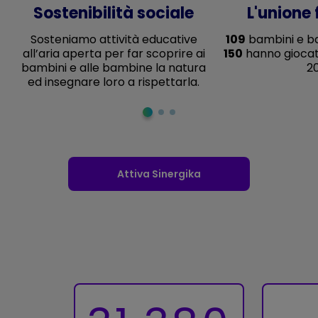
Sostenibilità sociale
L'unione 
Sosteniamo attività educative
109
bambini e ba
all’aria aperta per far scoprire ai
150
hanno giocat
bambini e alle bambine la natura
20
ed insegnare loro a rispettarla.
Attiva Sinergika