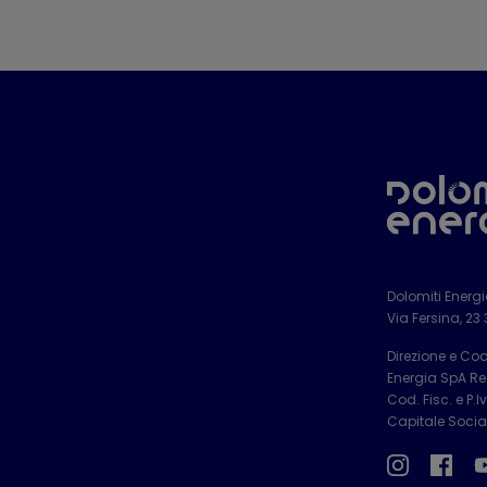
Dolomiti Energ
Via Fersina, 23
Direzione e Co
Energia SpA Reg
Cod. Fisc. e P.
Capitale Social