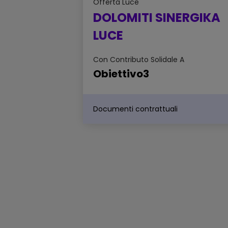
Offerta
Luce
DOLOMITI SINERGIKA
LUCE
Con Contributo Solidale A
Obiettivo3
Documenti contrattuali
Scheda sintetica dell'offerta -
DOLOMITI SINERGIKA LUCE
Sintesi delle principali caratteristiche
dell'offerta
Scheda di confrontabilità
dell'offerta - DOLOMITI SINERG
LUCE