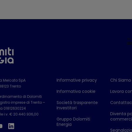
Informative privacy
Chi Siamo
ia Mercato SpA
 38123 Trento
Informativa cookie
Lavora con
ordinamento di Dolomiti
Società trasparente
Contattac
istro imprese di Trento –
Investitori
Iva 01812630224
Diventa pa
e i.v. € 20.440.936,00
Gruppo Dolomiti
commerci
Energia
Segnalazion