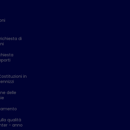
oni
richiesta di
ni
chiesta
mporti
Costituzioni in
ennizzi
one delle
ie
ldamento
lla qualità
enter - anno