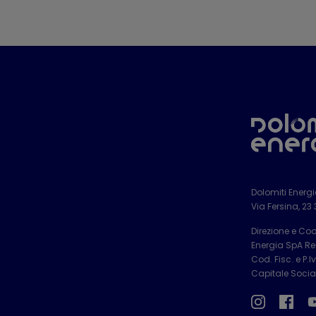
Dolomiti Energ
Via Fersina, 23
Direzione e Co
Energia SpA Reg
Cod. Fisc. e P.
Capitale Social