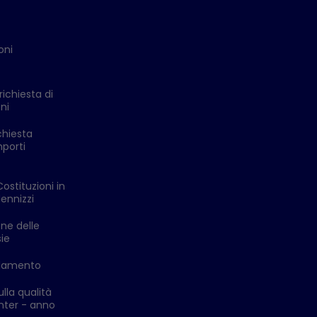
oni
richiesta di
ni
chiesta
mporti
Costituzioni in
ennizzi
one delle
ie
ldamento
lla qualità
enter - anno