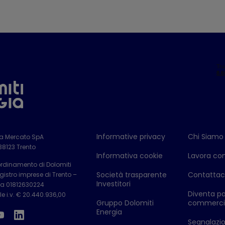
Informative privacy
Chi Siamo
ia Mercato SpA
 38123 Trento
Informativa cookie
Lavora con
ordinamento di Dolomiti
Società trasparente
Contattac
istro imprese di Trento –
Investitori
Iva 01812630224
Diventa pa
e i.v. € 20.440.936,00
Gruppo Dolomiti
commerci
Energia
Segnalazion