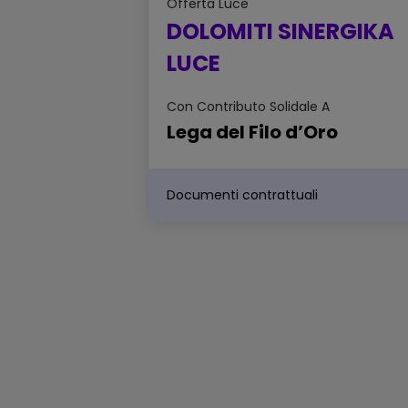
Offerta
Luce
DOLOMITI SINERGIKA
LUCE
Con Contributo Solidale A
Lega del Filo d’Oro
Documenti contrattuali
Scheda sintetica dell'offerta -
DOLOMITI SINERGIKA LUCE
Sintesi delle principali caratteristiche
dell'offerta
Scheda di confrontabilità
dell'offerta - DOLOMITI SINERG
LUCE