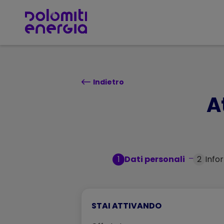
TORNA SU
Indietro
A
1
Dati personali
2
Info
STAI ATTIVANDO