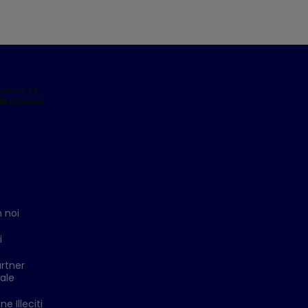
 noi
i
rtner
ale
e Illeciti