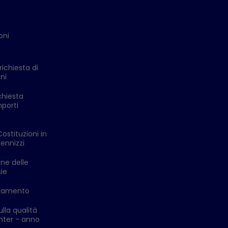
oni
richiesta di
ni
chiesta
mporti
Costituzioni in
ennizzi
one delle
ie
ldamento
lla qualità
enter - anno