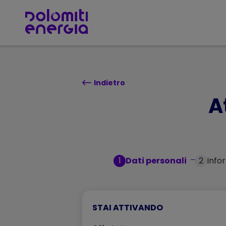
TORNA SU
Indietro
A
1
Dati personali
2
Info
STAI ATTIVANDO