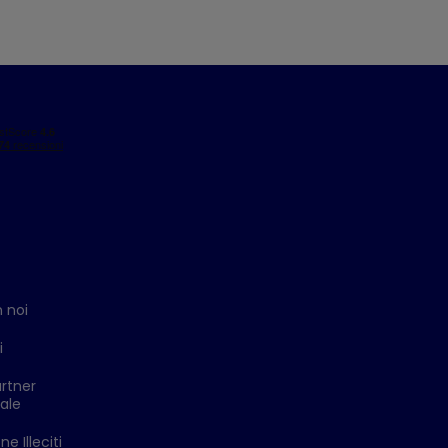
 noi
i
rtner
ale
e Illeciti