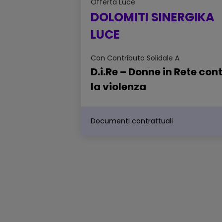
Offerta
Luce
DOLOMITI SINERGIKA
LUCE
Con Contributo Solidale A
D.i.Re – Donne in Rete con
la violenza
Documenti contrattuali
Scheda sintetica dell'offerta -
DOLOMITI SINERGIKA LUCE
Sintesi delle principali caratteristiche
dell'offerta
Scheda di confrontabilità
dell'offerta - DOLOMITI SINERG