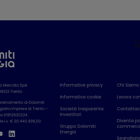
Informative privacy
Chi Siamo
ia Mercato SpA
 38123 Trento
Informativa cookie
Lavora con
ordinamento di Dolomiti
Società trasparente
Contattac
istro imprese di Trento –
Investitori
Iva 01812630224
Diventa pa
e i.v. € 20.440.936,00
Gruppo Dolomiti
commerci
Energia
Segnalazion