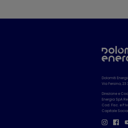
Dolomiti Energ
Via Fersina, 23
Direzione e Co
Energia SpA Reg
Cod. Fisc. e P.
Capitale Social